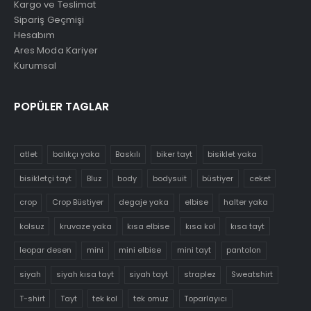
Kargo ve Teslimat
Sipariş Geçmişi
Hesabım
Ares Moda Kariyer
Kurumsal
POPÜLER TAGLAR
atlet
balıkçı yaka
Baskılı
biker tayt
bisiklet yaka
bisikletçi tayt
Bluz
body
bodysuit
büstiyer
ceket
crop
Crop Büstiyer
degaje yaka
elbise
halter yaka
kolsuz
kruvaze yaka
kısa elbise
kısa kol
kısa tayt
leopar desen
mini
mini elbise
mini tayt
pantolon
siyah
siyah kısa tayt
siyah tayt
straplez
Sweatshirt
T-shirt
Tayt
tek kol
tek omuz
Toparlayıcı