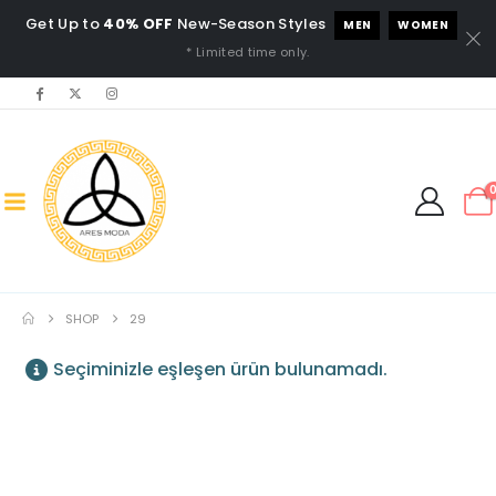
Get Up to
40% OFF
New-Season Styles
MEN
WOMEN
* Limited time only.
SHOP
29
Seçiminizle eşleşen ürün bulunamadı.