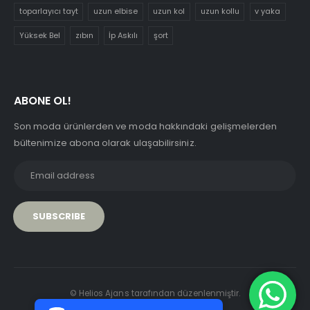
toparlayıcı tayt
uzun elbise
uzun kol
uzun kollu
v yaka
Yüksek Bel
zıbın
İp Askılı
şort
ABONE OL!
Son moda ürünlerden ve moda hakkındaki gelişmelerden
bültenimize abona olarak ulaşabilirsiniz.
PCI-DSS Ödeme Güvenliği
© Helios Ajans tarafından düzenlenmiştir.
7/24 Canlı Destek