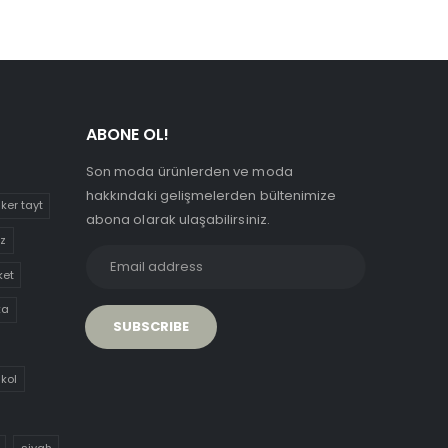
ABONE OL!
Son moda ürünlerden ve moda
hakkındaki gelişmelerden bültenimize
iker tayt
abona olarak ulaşabilirsiniz.
uz
ket
ka
 kol
siyah