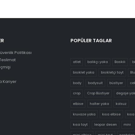
ER
POPÜLER TAGLAR
Güvenlik Politikası
Teslimat
atlet
balıkçı yaka
Baskılı
b
eçmişi
bisiklet yaka
bisikletçi tayt
Bl
 Kariyer
body
bodysuit
büstiyer
ce
crop
Crop Büstiyer
degaje ya
elbise
halter yaka
kolsuz
kruvaze yaka
kısa elbise
kısa
kısa tayt
leopar desen
mini
mini elbise
mini tayt
pantolon