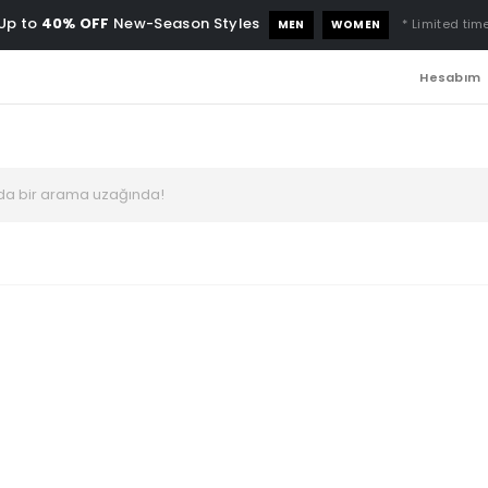
Up to
40% OFF
New-Season Styles
* Limited time
MEN
WOMEN
Hesabım