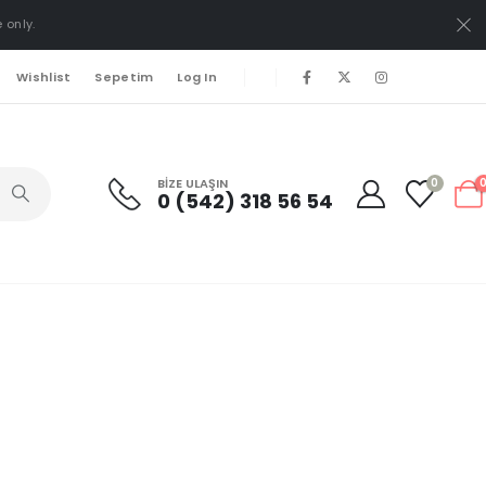
 only.
Wishlist
Sepetim
Log In
BIZE ULAŞIN
0
0 (542) 318 56 54