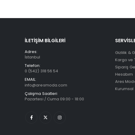
İLETİŞİM BİLGİLERİ
SERVİSL
Adres:
Gizlilik & 
İstanbul
Kargo ve 
Telefon:
Sipariş G
0 (542) 318 56 54
Hesabım
EMAIL:
Ares Moda
info@aresmoda.com
Kurumsal
Çalışma Saatleri
Pazartesi / Cuma 09:00 - 18:00