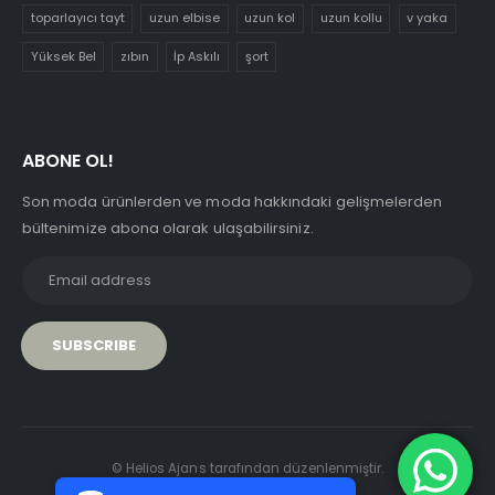
toparlayıcı tayt
uzun elbise
uzun kol
uzun kollu
v yaka
Yüksek Bel
zıbın
İp Askılı
şort
ABONE OL!
Son moda ürünlerden ve moda hakkındaki gelişmelerden
bültenimize abona olarak ulaşabilirsiniz.
PCI-DSS Ödeme Güvenliği
© Helios Ajans tarafından düzenlenmiştir.
7/24 Canlı Destek