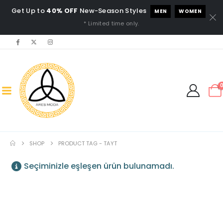
Get Up to
40% OFF
New-Season Styles
MEN
WOMEN
* Limited time only.
SHOP
PRODUCT TAG -
TAYT
Seçiminizle eşleşen ürün bulunamadı.