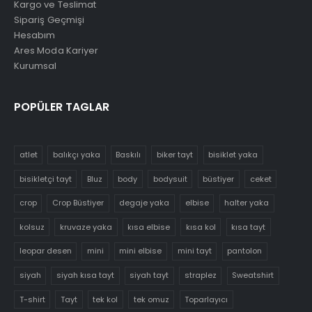
Kargo ve Teslimat
Sipariş Geçmişi
Hesabım
Ares Moda Kariyer
Kurumsal
POPÜLER TAGLAR
atlet
balıkçı yaka
Baskılı
biker tayt
bisiklet yaka
bisikletçi tayt
Bluz
body
bodysuit
büstiyer
ceket
crop
Crop Büstiyer
degaje yaka
elbise
halter yaka
kolsuz
kruvaze yaka
kısa elbise
kısa kol
kısa tayt
leopar desen
mini
mini elbise
mini tayt
pantolon
siyah
siyah kısa tayt
siyah tayt
straplez
Sweatshirt
T-shirt
Tayt
tek kol
tek omuz
Toparlayıcı