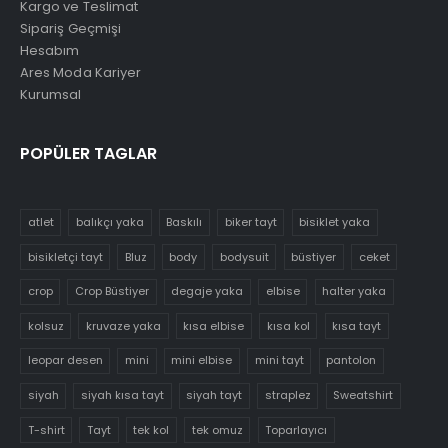
Kargo ve Teslimat
Sipariş Geçmişi
Hesabım
Ares Moda Kariyer
Kurumsal
POPÜLER TAGLAR
atlet
balıkçı yaka
Baskılı
biker tayt
bisiklet yaka
bisikletçi tayt
Bluz
body
bodysuit
büstiyer
ceket
crop
Crop Büstiyer
degaje yaka
elbise
halter yaka
kolsuz
kruvaze yaka
kısa elbise
kısa kol
kısa tayt
leopar desen
mini
mini elbise
mini tayt
pantolon
siyah
siyah kısa tayt
siyah tayt
straplez
Sweatshirt
T-shirt
Tayt
tek kol
tek omuz
Toparlayıcı