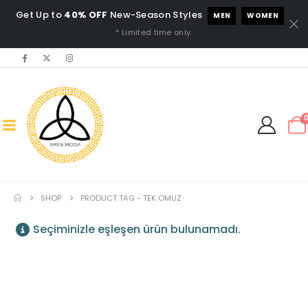
Get Up to
40% OFF
New-Season Styles
MEN
WOMEN
* Limited time only.
SHOP
PRODUCT TAG -
TEK OMUZ
Seçiminizle eşleşen ürün bulunamadı.