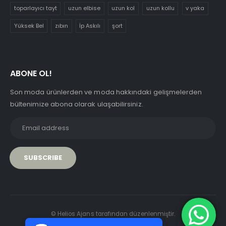
toparlayıcı tayt
uzun elbise
uzun kol
uzun kollu
v yaka
Yüksek Bel
zıbın
İp Askılı
şort
ABONE OL!
Son moda ürünlerden ve moda hakkındaki gelişmelerden
bültenimize abona olarak ulaşabilirsiniz.
PCI-DSS Ödeme Güvenliği
© Helios Ajans tarafından düzenlenmiştir.
7/24 Canlı Destek