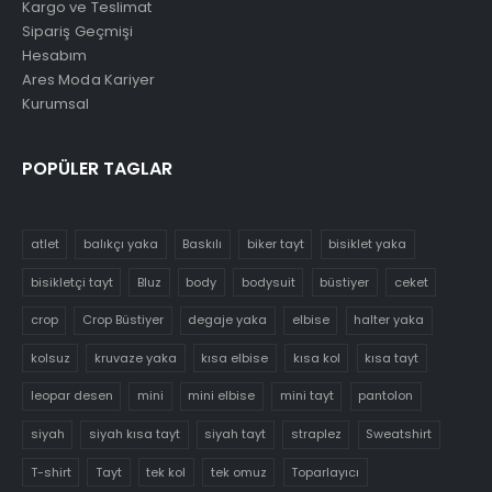
Kargo ve Teslimat
Sipariş Geçmişi
Hesabım
Ares Moda Kariyer
Kurumsal
POPÜLER TAGLAR
atlet
balıkçı yaka
Baskılı
biker tayt
bisiklet yaka
bisikletçi tayt
Bluz
body
bodysuit
büstiyer
ceket
crop
Crop Büstiyer
degaje yaka
elbise
halter yaka
kolsuz
kruvaze yaka
kısa elbise
kısa kol
kısa tayt
leopar desen
mini
mini elbise
mini tayt
pantolon
siyah
siyah kısa tayt
siyah tayt
straplez
Sweatshirt
T-shirt
Tayt
tek kol
tek omuz
Toparlayıcı