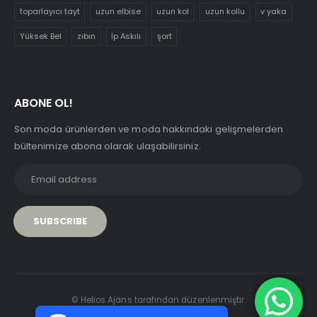
toparlayıcı tayt
uzun elbise
uzun kol
uzun kollu
v yaka
Yüksek Bel
zıbın
İp Askılı
şort
ABONE OL!
Son moda ürünlerden ve moda hakkındaki gelişmelerden
bültenimize abona olarak ulaşabilirsiniz.
PCI-DSS Ödeme Güvenliği
© Helios Ajans tarafından düzenlenmiştir.
7/24 Canlı Destek