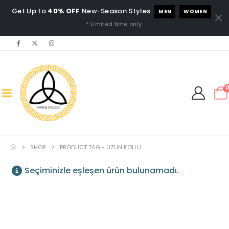
Get Up to
40% OFF
New-Season Styles
MEN
WOMEN
* Limited time only.
SHOP
PRODUCT TAG -
UZUN KOLLU
Seçiminizle eşleşen ürün bulunamadı.