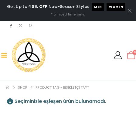
Get Up to
40% OFF
New-Season Styles
MEN
WOMEN
* Limited time only.
SHOP
PRODUCT TAG -
BISIKLETÇI TAYT
Seçiminizle eşleşen ürün bulunamadı.