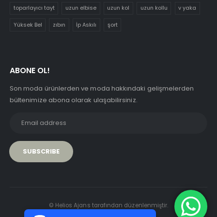
toparlayıcı tayt
uzun elbise
uzun kol
uzun kollu
v yaka
Yüksek Bel
zıbın
İp Askılı
şort
ABONE OL!
Son moda ürünlerden ve moda hakkındaki gelişmelerden
bültenimize abona olarak ulaşabilirsiniz.
PCI-DSS Ödeme Güvenliği
© Helios Ajans tarafından düzenlenmiştir.
7/24 Canlı Destek