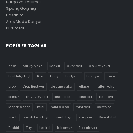
Kargo ve Teslimat
Sipariş Geçmişi
Hesabım
Ares Moda Kariyer
Kurumsal
POPÜLER TAGLAR
atlet
balıkçı yaka
Baskılı
biker tayt
bisiklet yaka
bisikletçi tayt
Bluz
body
bodysuit
büstiyer
ceket
crop
Crop Büstiyer
degaje yaka
elbise
halter yaka
kolsuz
kruvaze yaka
kısa elbise
kısa kol
kısa tayt
leopar desen
mini
mini elbise
mini tayt
pantolon
siyah
siyah kısa tayt
siyah tayt
straplez
Sweatshirt
T-shirt
Tayt
tek kol
tek omuz
Toparlayıcı