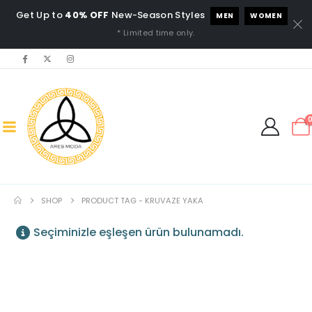
Get Up to
40% OFF
New-Season Styles
MEN
WOMEN
* Limited time only.
SHOP
PRODUCT TAG -
KRUVAZE YAKA
Seçiminizle eşleşen ürün bulunamadı.