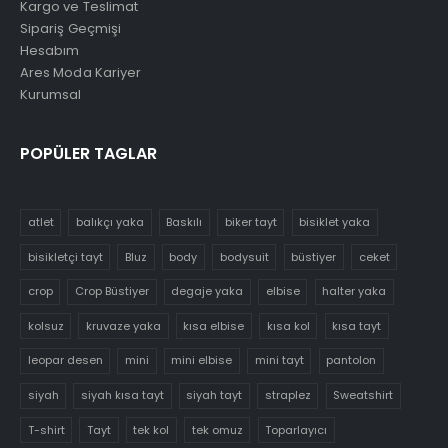
Kargo ve Teslimat
Sipariş Geçmişi
Hesabım
Ares Moda Kariyer
Kurumsal
POPÜLER TAGLAR
atlet
balıkçı yaka
Baskılı
biker tayt
bisiklet yaka
bisikletçi tayt
Bluz
body
bodysuit
büstiyer
ceket
crop
Crop Büstiyer
degaje yaka
elbise
halter yaka
kolsuz
kruvaze yaka
kısa elbise
kısa kol
kısa tayt
leopar desen
mini
mini elbise
mini tayt
pantolon
siyah
siyah kısa tayt
siyah tayt
straplez
Sweatshirt
T-shirt
Tayt
tek kol
tek omuz
Toparlayıcı