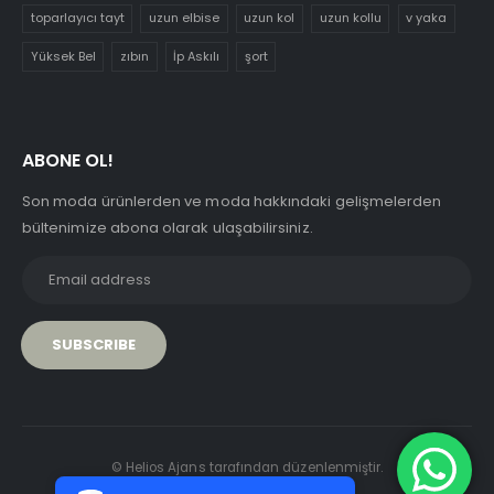
toparlayıcı tayt
uzun elbise
uzun kol
uzun kollu
v yaka
Yüksek Bel
zıbın
İp Askılı
şort
ABONE OL!
Son moda ürünlerden ve moda hakkındaki gelişmelerden
bültenimize abona olarak ulaşabilirsiniz.
PCI-DSS Ödeme Güvenliği
© Helios Ajans tarafından düzenlenmiştir.
7/24 Canlı Destek