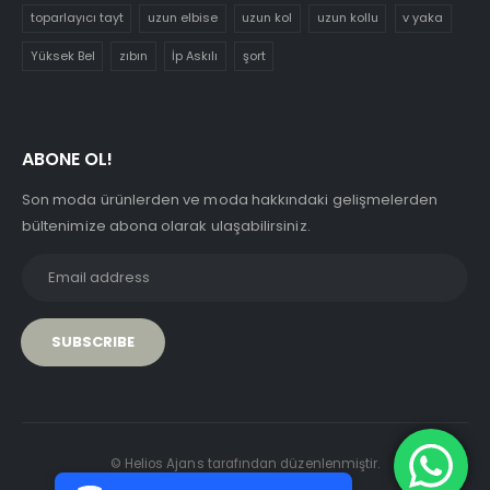
toparlayıcı tayt
uzun elbise
uzun kol
uzun kollu
v yaka
Yüksek Bel
zıbın
İp Askılı
şort
ABONE OL!
Son moda ürünlerden ve moda hakkındaki gelişmelerden
bültenimize abona olarak ulaşabilirsiniz.
PCI-DSS Ödeme Güvenliği
© Helios Ajans tarafından düzenlenmiştir.
7/24 Canlı Destek