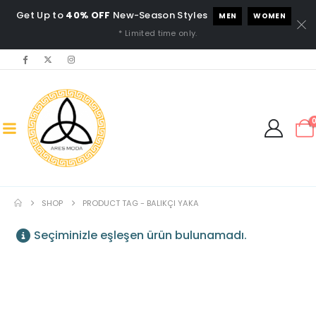
Get Up to
40% OFF
New-Season Styles
MEN
WOMEN
* Limited time only.
SHOP
PRODUCT TAG -
BALIKÇI YAKA
Seçiminizle eşleşen ürün bulunamadı.