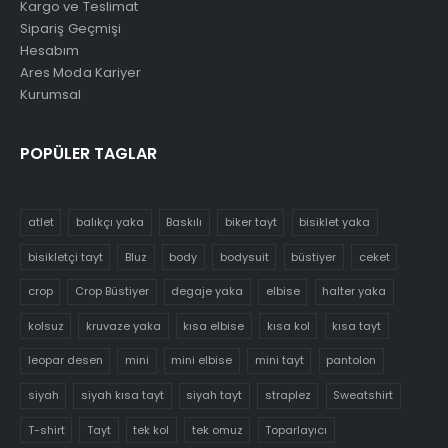
Kargo ve Teslimat
Sipariş Geçmişi
Hesabım
Ares Moda Kariyer
Kurumsal
POPÜLER TAGLAR
atlet
balıkçı yaka
Baskılı
biker tayt
bisiklet yaka
bisikletçi tayt
Bluz
body
bodysuit
büstiyer
ceket
crop
Crop Büstiyer
degaje yaka
elbise
halter yaka
kolsuz
kruvaze yaka
kısa elbise
kısa kol
kısa tayt
leopar desen
mini
mini elbise
mini tayt
pantolon
siyah
siyah kısa tayt
siyah tayt
straplez
Sweatshirt
T-shirt
Tayt
tek kol
tek omuz
Toparlayıcı