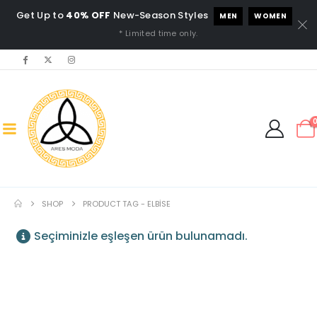
Get Up to
40% OFF
New-Season Styles
MEN
WOMEN
* Limited time only.
SHOP
PRODUCT TAG -
ELBISE
Seçiminizle eşleşen ürün bulunamadı.