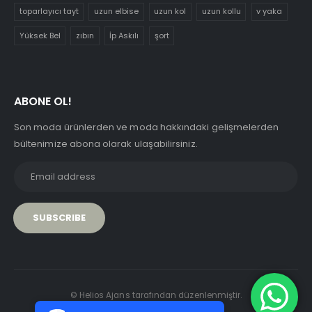
toparlayıcı tayt
uzun elbise
uzun kol
uzun kollu
v yaka
Yüksek Bel
zıbın
İp Askılı
şort
ABONE OL!
Son moda ürünlerden ve moda hakkındaki gelişmelerden
bültenimize abona olarak ulaşabilirsiniz.
PCI-DSS Ödeme Güvenliği
© Helios Ajans tarafından düzenlenmiştir.
7/24 Canlı Destek