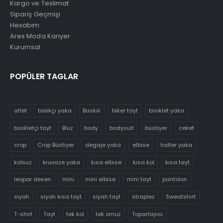
Kargo ve Teslimat
Sipariş Geçmişi
Hesabım
Ares Moda Kariyer
Kurumsal
POPÜLER TAGLAR
atlet
balıkçı yaka
Baskılı
biker tayt
bisiklet yaka
bisikletçi tayt
Bluz
body
bodysuit
büstiyer
ceket
crop
Crop Büstiyer
degaje yaka
elbise
halter yaka
kolsuz
kruvaze yaka
kısa elbise
kısa kol
kısa tayt
leopar desen
mini
mini elbise
mini tayt
pantolon
siyah
siyah kısa tayt
siyah tayt
straplez
Sweatshirt
T-shirt
Tayt
tek kol
tek omuz
Toparlayıcı