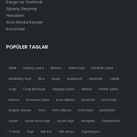
Kargo ve Teslimat
Sipariş Geçmişi
Hesabım
Ares Moda Kariyer
Kurumsal
POPÜLER TAGLAR
atlet
balıkçı yaka
Baskılı
biker tayt
bisiklet yaka
bisikletçi tayt
Bluz
body
bodysuit
büstiyer
ceket
crop
Crop Büstiyer
degaje yaka
elbise
halter yaka
kolsuz
kruvaze yaka
kısa elbise
kısa kol
kısa tayt
leopar desen
mini
mini elbise
mini tayt
pantolon
siyah
siyah kısa tayt
siyah tayt
straplez
Sweatshirt
T-shirt
Tayt
tek kol
tek omuz
Toparlayıcı