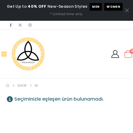
Get Up to
40% OFF
New-Season Styles
MEN
WOMEN
* Limited time only.
SHOP
M
Seçiminizle eşleşen ürün bulunamadı.