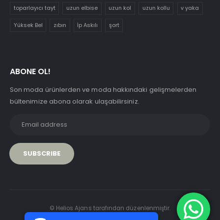
toparlayıcı tayt
uzun elbise
uzun kol
uzun kollu
v yaka
Yüksek Bel
zıbın
İp Askılı
şort
ABONE OL!
Son moda ürünlerden ve moda hakkındaki gelişmelerden
bültenimize abona olarak ulaşabilirsiniz.
PCI-DSS Ödeme Güvenliği
© Helios Ajans tarafından düzenlenmiştir.
7/24 Canlı Destek