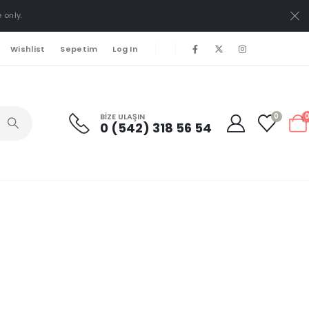
 only.
Wishlist
Sepetim
Log In
BIZE ULAŞIN
0
0 (542) 318 56 54