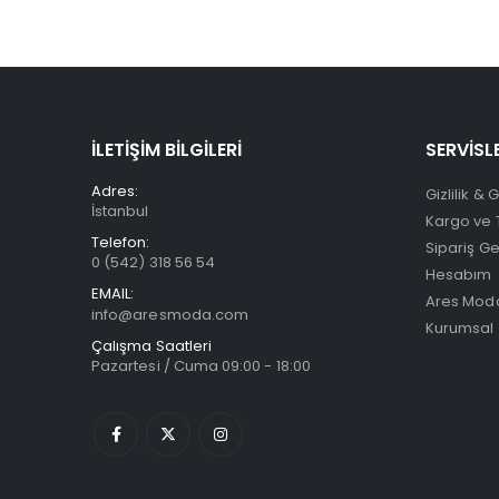
İLETİŞİM BİLGİLERİ
SERVİSL
Adres:
Gizlilik & 
İstanbul
Kargo ve 
Telefon:
Sipariş G
0 (542) 318 56 54
Hesabım
EMAIL:
Ares Moda
info@aresmoda.com
Kurumsal
Çalışma Saatleri
Pazartesi / Cuma 09:00 - 18:00