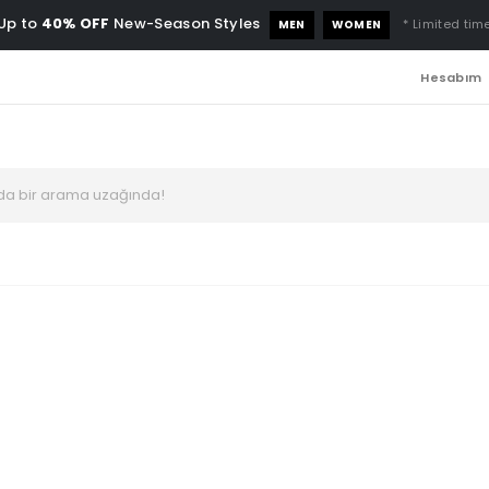
Up to
40% OFF
New-Season Styles
* Limited time
MEN
WOMEN
Hesabım