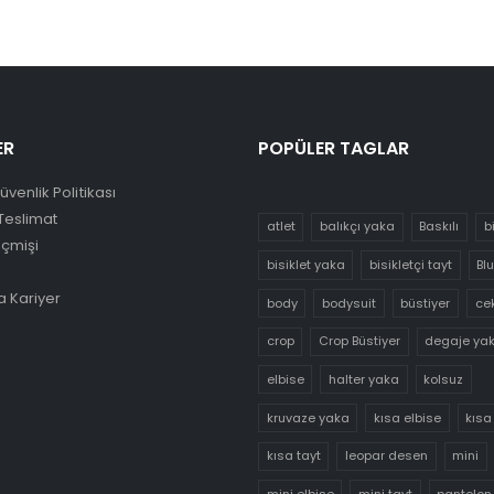
ER
POPÜLER TAGLAR
Güvenlik Politikası
Teslimat
atlet
balıkçı yaka
Baskılı
b
eçmişi
bisiklet yaka
bisikletçi tayt
Bl
 Kariyer
body
bodysuit
büstiyer
ce
crop
Crop Büstiyer
degaje ya
elbise
halter yaka
kolsuz
kruvaze yaka
kısa elbise
kısa
kısa tayt
leopar desen
mini
mini elbise
mini tayt
pantolon