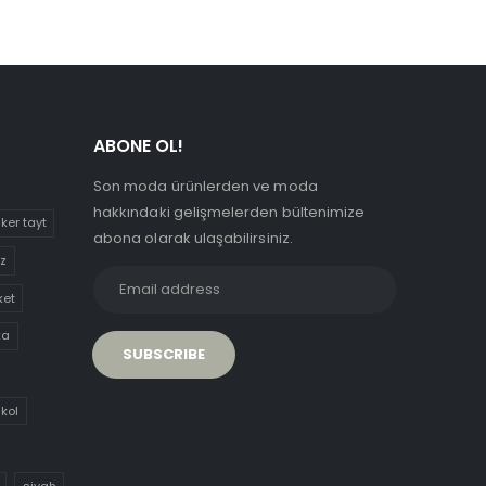
ABONE OL!
Son moda ürünlerden ve moda
hakkındaki gelişmelerden bültenimize
iker tayt
abona olarak ulaşabilirsiniz.
uz
ket
ka
 kol
siyah