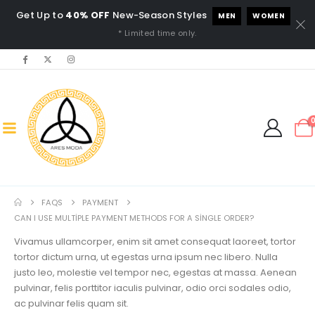
Get Up to
40% OFF
New-Season Styles
MEN
WOMEN
* Limited time only.
FAQS
PAYMENT
CAN I USE MULTIPLE PAYMENT METHODS FOR A SINGLE ORDER?
Vivamus ullamcorper, enim sit amet consequat laoreet, tortor
tortor dictum urna, ut egestas urna ipsum nec libero. Nulla
justo leo, molestie vel tempor nec, egestas at massa. Aenean
pulvinar, felis porttitor iaculis pulvinar, odio orci sodales odio,
ac pulvinar felis quam sit.