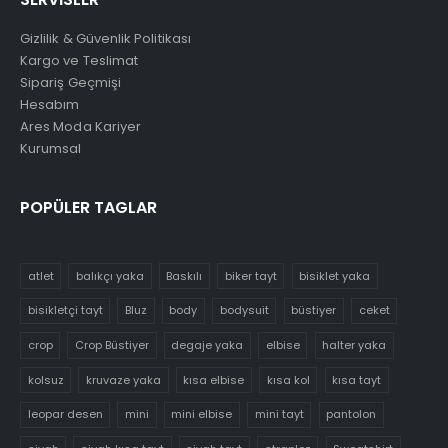
Gizlilik & Güvenlik Politikası
Kargo ve Teslimat
Sipariş Geçmişi
Hesabım
Ares Moda Kariyer
Kurumsal
POPÜLER TAGLAR
atlet
balıkçı yaka
Baskılı
biker tayt
bisiklet yaka
bisikletçi tayt
Bluz
body
bodysuit
büstiyer
ceket
crop
Crop Büstiyer
degaje yaka
elbise
halter yaka
kolsuz
kruvaze yaka
kısa elbise
kısa kol
kısa tayt
leopar desen
mini
mini elbise
mini tayt
pantolon