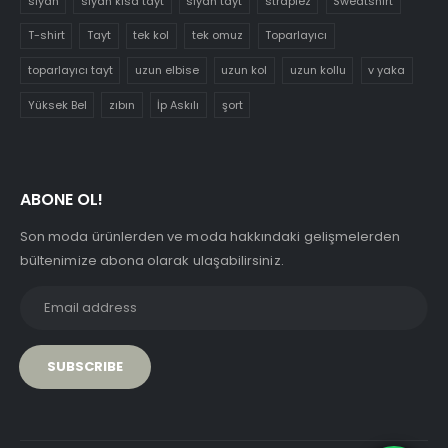
siyah
siyah kısa tayt
siyah tayt
straplez
Sweatshirt
T-shirt
Tayt
tek kol
tek omuz
Toparlayıcı
toparlayıcı tayt
uzun elbise
uzun kol
uzun kollu
v yaka
Yüksek Bel
zıbın
İp Askılı
şort
ABONE OL!
Son moda ürünlerden ve moda hakkındaki gelişmelerden
bültenimize abona olarak ulaşabilirsiniz.