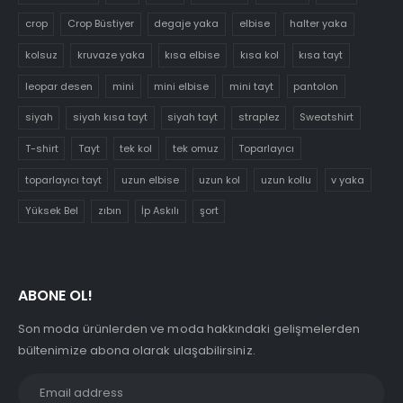
crop
Crop Büstiyer
degaje yaka
elbise
halter yaka
kolsuz
kruvaze yaka
kısa elbise
kısa kol
kısa tayt
leopar desen
mini
mini elbise
mini tayt
pantolon
siyah
siyah kısa tayt
siyah tayt
straplez
Sweatshirt
T-shirt
Tayt
tek kol
tek omuz
Toparlayıcı
toparlayıcı tayt
uzun elbise
uzun kol
uzun kollu
v yaka
Yüksek Bel
zıbın
İp Askılı
şort
ABONE OL!
Son moda ürünlerden ve moda hakkındaki gelişmelerden
bültenimize abona olarak ulaşabilirsiniz.