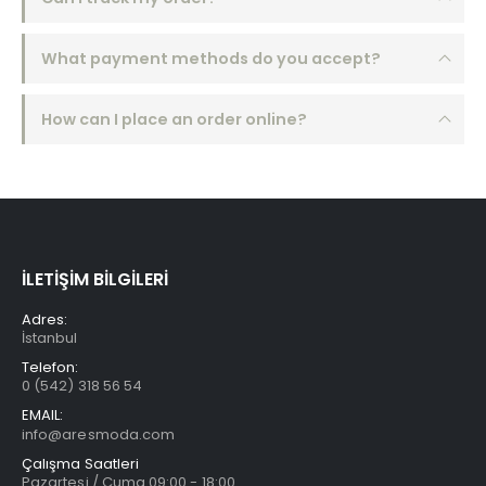
What payment methods do you accept?
How can I place an order online?
İLETİŞİM BİLGİLERİ
Adres:
İstanbul
Telefon:
0 (542) 318 56 54
EMAIL:
info@aresmoda.com
Çalışma Saatleri
Pazartesi / Cuma 09:00 - 18:00