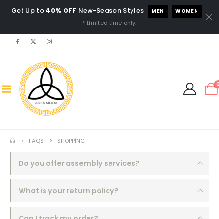
Get Up to
40% OFF
New-Season Styles
MEN
WOMEN
* Limited time only.
FAQS
SHOPPING
Do you offer assembly services?
What is your return policy?
Can I track my order?