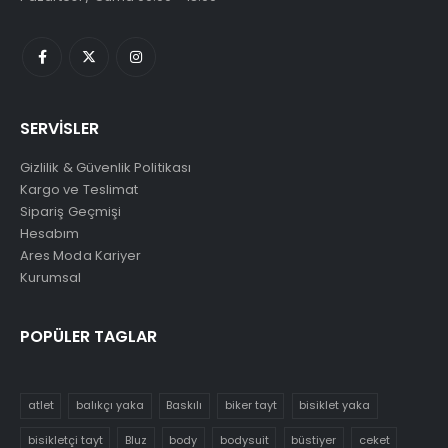
SERVİSLER
Gizlilik & Güvenlik Politikası
Kargo ve Teslimat
Sipariş Geçmişi
Hesabım
Ares Moda Kariyer
Kurumsal
POPÜLER TAGLAR
atlet
balıkçı yaka
Baskılı
biker tayt
bisiklet yaka
bisikletçi tayt
Bluz
body
bodysuit
büstiyer
ceket