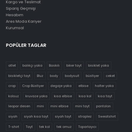
Kargo ve Teslimat
Sipariş Geçmişi
Hesabım
Ares Moda Kariyer
Kurumsal
POPÜLER TAGLAR
atlet
balıkçı yaka
Baskılı
biker tayt
bisiklet yaka
bisikletçi tayt
Bluz
body
bodysuit
büstiyer
ceket
crop
Crop Büstiyer
degaje yaka
elbise
halter yaka
kolsuz
kruvaze yaka
kısa elbise
kısa kol
kısa tayt
leopar desen
mini
mini elbise
mini tayt
pantolon
siyah
siyah kısa tayt
siyah tayt
straplez
Sweatshirt
T-shirt
Tayt
tek kol
tek omuz
Toparlayıcı