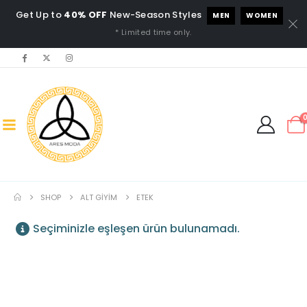
Get Up to
40% OFF
New-Season Styles
MEN
WOMEN
* Limited time only.
SHOP
ALT GIYIM
ETEK
Seçiminizle eşleşen ürün bulunamadı.