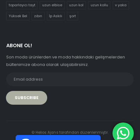
toparlayıcı tayt
uzun elbise
uzun kol
uzun kollu
v yaka
Yüksek Bel
zıbın
İp Askılı
şort
ABONE OL!
Son moda ürünlerden ve moda hakkındaki gelişmelerden
bültenimize abona olarak ulaşabilirsiniz.
PCI-DSS Ödeme Güvenliği
© Helios Ajans tarafından düzenlenmiştir.
7/24 Canlı Destek