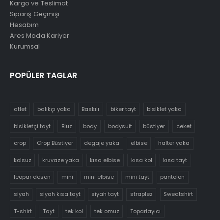
Kargo ve Teslimat
Sipariş Geçmişi
Hesabım
Ares Moda Kariyer
Kurumsal
POPÜLER TAGLAR
atlet
balıkçı yaka
Baskılı
biker tayt
bisiklet yaka
bisikletçi tayt
Bluz
body
bodysuit
büstiyer
ceket
crop
Crop Büstiyer
degaje yaka
elbise
halter yaka
kolsuz
kruvaze yaka
kısa elbise
kısa kol
kısa tayt
leopar desen
mini
mini elbise
mini tayt
pantolon
siyah
siyah kısa tayt
siyah tayt
straplez
Sweatshirt
T-shirt
Tayt
tek kol
tek omuz
Toparlayıcı