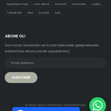
toparlayıcı tayt
uzun elbise
uzun kol
uzun kollu
v yaka
Yüksek Bel
zıbın
İp Askılı
şort
ABONE OL!
Son moda ürünlerden ve moda hakkındaki gelişmelerden
bültenimize abona olarak ulaşabilirsiniz.
PCI-DSS Ödeme Güvenliği
© Helios Ajans tarafından düzenlenmiştir.
7/24 Canlı Destek