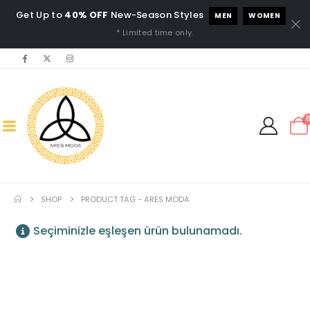
Get Up to
40% OFF
New-Season Styles
MEN
WOMEN
* Limited time only.
SHOP
PRODUCT TAG -
ARES MODA
Seçiminizle eşleşen ürün bulunamadı.