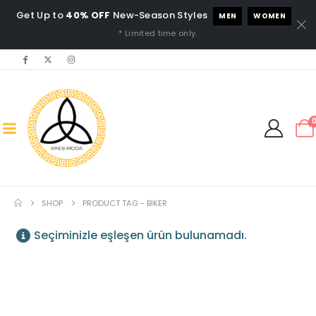
Get Up to
40% OFF
New-Season Styles
MEN
WOMEN
* Limited time only.
SHOP
PRODUCT TAG -
BIKER
Seçiminizle eşleşen ürün bulunamadı.