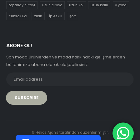
toparlayıcı tayt
uzun elbise
uzun kol
uzun kollu
v yaka
Yüksek Bel
zıbın
İp Askılı
şort
ABONE OL!
Son moda ürünlerden ve moda hakkındaki gelişmelerden
bültenimize abona olarak ulaşabilirsiniz.
PCI-DSS Ödeme Güvenliği
© Helios Ajans tarafından düzenlenmiştir.
7/24 Canlı Destek