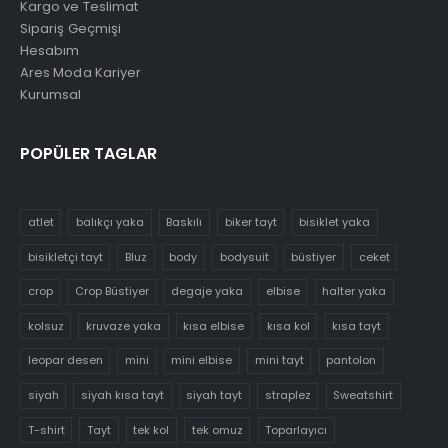
Kargo ve Teslimat
Sipariş Geçmişi
Hesabım
Ares Moda Kariyer
Kurumsal
POPÜLER TAGLAR
atlet
balıkçı yaka
Baskılı
biker tayt
bisiklet yaka
bisikletçi tayt
Bluz
body
bodysuit
büstiyer
ceket
crop
Crop Büstiyer
degaje yaka
elbise
halter yaka
kolsuz
kruvaze yaka
kısa elbise
kısa kol
kısa tayt
leopar desen
mini
mini elbise
mini tayt
pantolon
siyah
siyah kısa tayt
siyah tayt
straplez
Sweatshirt
T-shirt
Tayt
tek kol
tek omuz
Toparlayıcı