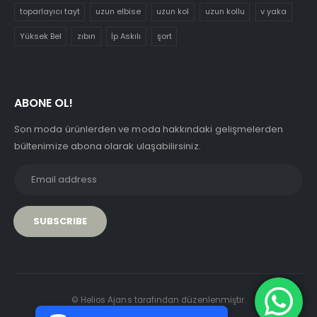
toparlayıcı tayt
uzun elbise
uzun kol
uzun kollu
v yaka
Yüksek Bel
zıbın
İp Askılı
şort
ABONE OL!
Son moda ürünlerden ve moda hakkındaki gelişmelerden
bültenimize abona olarak ulaşabilirsiniz.
PCI-DSS Ödeme Güvenliği
© Helios Ajans tarafından düzenlenmiştir.
7/24 Canlı Destek