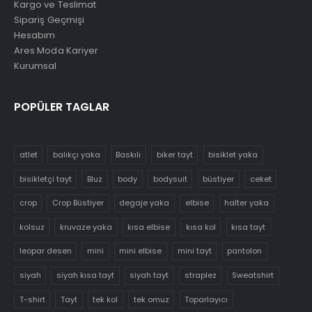
Kargo ve Teslimat
Sipariş Geçmişi
Hesabım
Ares Moda Kariyer
Kurumsal
POPÜLER TAGLAR
atlet
balıkçı yaka
Baskılı
biker tayt
bisiklet yaka
bisikletçi tayt
Bluz
body
bodysuit
büstiyer
ceket
crop
Crop Büstiyer
degaje yaka
elbise
halter yaka
kolsuz
kruvaze yaka
kısa elbise
kısa kol
kısa tayt
leopar desen
mini
mini elbise
mini tayt
pantolon
siyah
siyah kısa tayt
siyah tayt
straplez
Sweatshirt
T-shirt
Tayt
tek kol
tek omuz
Toparlayıcı