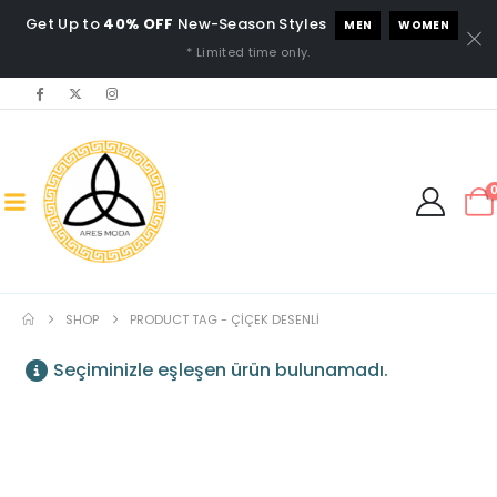
Get Up to
40% OFF
New-Season Styles
MEN
WOMEN
* Limited time only.
SHOP
PRODUCT TAG -
ÇIÇEK DESENLI
Seçiminizle eşleşen ürün bulunamadı.