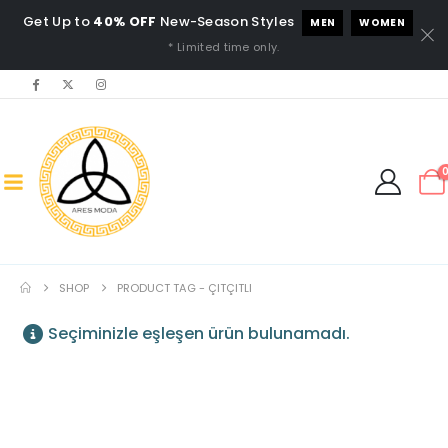
Get Up to
40% OFF
New-Season Styles
MEN
WOMEN
* Limited time only.
SHOP
PRODUCT TAG -
ÇITÇITLI
Seçiminizle eşleşen ürün bulunamadı.