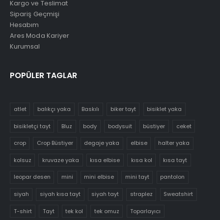
Kargo ve Teslimat
Sipariş Geçmişi
Hesabım
Ares Moda Kariyer
Kurumsal
POPÜLER TAGLAR
atlet
balıkçı yaka
Baskılı
biker tayt
bisiklet yaka
bisikletçi tayt
Bluz
body
bodysuit
büstiyer
ceket
crop
Crop Büstiyer
degaje yaka
elbise
halter yaka
kolsuz
kruvaze yaka
kısa elbise
kısa kol
kısa tayt
leopar desen
mini
mini elbise
mini tayt
pantolon
siyah
siyah kısa tayt
siyah tayt
straplez
Sweatshirt
T-shirt
Tayt
tek kol
tek omuz
Toparlayıcı