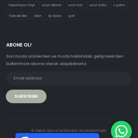
toparlayıcı tayt
uzun elbise
uzun kol
uzun kollu
v yaka
Yüksek Bel
zıbın
İp Askılı
şort
ABONE OL!
Son moda ürünlerden ve moda hakkındaki gelişmelerden
bültenimize abona olarak ulaşabilirsiniz.
PCI-DSS Ödeme Güvenliği
© Helios Ajans tarafından düzenlenmiştir.
7/24 Canlı Destek