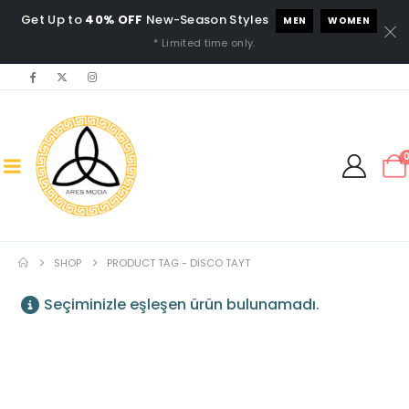
Get Up to
40% OFF
New-Season Styles
MEN
WOMEN
* Limited time only.
SHOP
PRODUCT TAG -
DISCO TAYT
Seçiminizle eşleşen ürün bulunamadı.