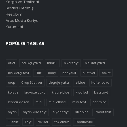
Kargo ve Teslimat
Sipariş Geçmişi
Hesabım
Ares Moda Kariyer
Kurumsal
POPÜLER TAGLAR
atlet
balıkçı yaka
Baskılı
biker tayt
bisiklet yaka
bisikletçi tayt
Bluz
body
bodysuit
büstiyer
ceket
crop
Crop Büstiyer
degaje yaka
elbise
halter yaka
kolsuz
kruvaze yaka
kısa elbise
kısa kol
kısa tayt
leopar desen
mini
mini elbise
mini tayt
pantolon
siyah
siyah kısa tayt
siyah tayt
straplez
Sweatshirt
T-shirt
Tayt
tek kol
tek omuz
Toparlayıcı