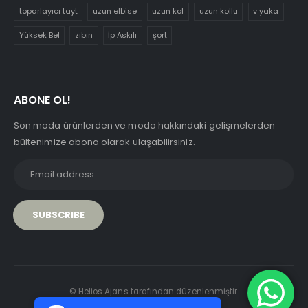
toparlayıcı tayt
uzun elbise
uzun kol
uzun kollu
v yaka
Yüksek Bel
zıbın
İp Askılı
şort
ABONE OL!
Son moda ürünlerden ve moda hakkındaki gelişmelerden
bültenimize abona olarak ulaşabilirsiniz.
PCI-DSS Ödeme Güvenliği
© Helios Ajans tarafından düzenlenmiştir.
7/24 Canlı Destek