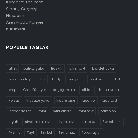
Kargo ve Teslimat
Sipariş Geçmişi
Hesabım
Ares Moda Kariyer
Kurumsal
POPÜLER TAGLAR
atlet
balıkçı yaka
Baskılı
biker tayt
bisiklet yaka
bisikletçi tayt
Bluz
body
bodysuit
büstiyer
ceket
crop
Crop Büstiyer
degaje yaka
elbise
halter yaka
kolsuz
kruvaze yaka
kısa elbise
kısa kol
kısa tayt
leopar desen
mini
mini elbise
mini tayt
pantolon
siyah
siyah kısa tayt
siyah tayt
straplez
Sweatshirt
T-shirt
Tayt
tek kol
tek omuz
Toparlayıcı