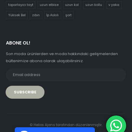
toparlayıcı tayt
uzun elbise
uzun kol
uzun kollu
v yaka
Yüksek Bel
zıbın
İp Askılı
şort
ABONE OL!
Son moda ürünlerden ve moda hakkındaki gelişmelerden
bültenimize abona olarak ulaşabilirsiniz.
PCI-DSS Ödeme Güvenliği
© Helios Ajans tarafından düzenlenmiştir.
7/24 Canlı Destek