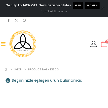
Get Up to
40% OFF
New-Season Styles
MEN
WOMEN
* Limited time only.
SHOP
PRODUCT TAG -
DİSCO
Seçiminizle eşleşen ürün bulunamadı.