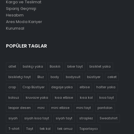
Kargo ve Teslimat
Sipariş Geçmişi
Hesabım
Ares Moda Kariyer
Kurumsal
POPÜLER TAGLAR
atlet
balıkçı yaka
Baskılı
biker tayt
bisiklet yaka
bisikletçi tayt
Bluz
body
bodysuit
büstiyer
ceket
crop
Crop Büstiyer
degaje yaka
elbise
halter yaka
kolsuz
kruvaze yaka
kısa elbise
kısa kol
kısa tayt
leopar desen
mini
mini elbise
mini tayt
pantolon
siyah
siyah kısa tayt
siyah tayt
straplez
Sweatshirt
T-shirt
Tayt
tek kol
tek omuz
Toparlayıcı