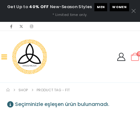
Get Up to
40% OFF
New-Season Styles
MEN
WOMEN
* Limited time only.
SHOP
PRODUCT TAG -
FIT
Seçiminizle eşleşen ürün bulunamadı.