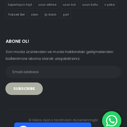
toparlayıcı tayt
uzun elbise
uzun kol
uzun kollu
v yaka
Yüksek Bel
zıbın
İp Askılı
şort
ABONE OL!
Son moda ürünlerden ve moda hakkındaki gelişmelerden
bültenimize abona olarak ulaşabilirsiniz.
PCI-DSS Ödeme Güvenliği
© Helios Ajans tarafından düzenlenmiştir.
7/24 Canlı Destek