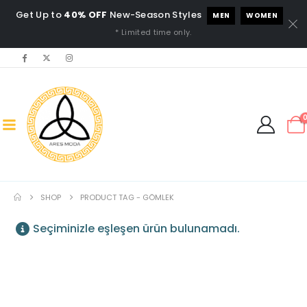
Get Up to
40% OFF
New-Season Styles
MEN
WOMEN
* Limited time only.
SHOP
PRODUCT TAG -
GÖMLEK
Seçiminizle eşleşen ürün bulunamadı.