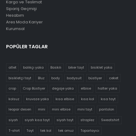
Kargo ve Teslimat
Sipariş Geçmişi
Hesabım
Ares Moda Kariyer
Kurumsal
POPÜLER TAGLAR
atlet
balıkçı yaka
Baskılı
biker tayt
bisiklet yaka
bisikletçi tayt
Bluz
body
bodysuit
büstiyer
ceket
crop
Crop Büstiyer
degaje yaka
elbise
halter yaka
kolsuz
kruvaze yaka
kısa elbise
kısa kol
kısa tayt
leopar desen
mini
mini elbise
mini tayt
pantolon
siyah
siyah kısa tayt
siyah tayt
straplez
Sweatshirt
T-shirt
Tayt
tek kol
tek omuz
Toparlayıcı