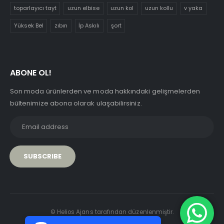
toparlayıcı tayt
uzun elbise
uzun kol
uzun kollu
v yaka
Yüksek Bel
zıbın
İp Askılı
şort
ABONE OL!
Son moda ürünlerden ve moda hakkındaki gelişmelerden
bültenimize abona olarak ulaşabilirsiniz.
PCI-DSS Ödeme Güvenliği
© Helios Ajans tarafından düzenlenmiştir.
7/24 Canlı Destek