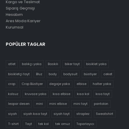
Kargo ve Teslimat
Sipariş Geçmişi
Hesabım
Ares Moda Kariyer
Kurumsal
POPÜLER TAGLAR
atlet
balıkçı yaka
Baskılı
biker tayt
bisiklet yaka
bisikletçi tayt
Bluz
body
bodysuit
büstiyer
ceket
crop
Crop Büstiyer
degaje yaka
elbise
halter yaka
kolsuz
kruvaze yaka
kısa elbise
kısa kol
kısa tayt
leopar desen
mini
mini elbise
mini tayt
pantolon
siyah
siyah kısa tayt
siyah tayt
straplez
Sweatshirt
T-shirt
Tayt
tek kol
tek omuz
Toparlayıcı