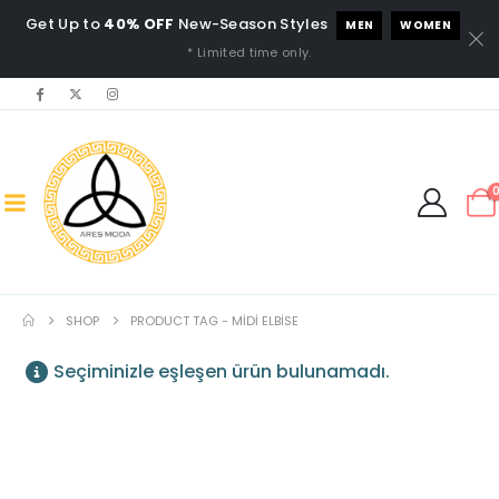
Get Up to
40% OFF
New-Season Styles
MEN
WOMEN
* Limited time only.
SHOP
PRODUCT TAG -
MIDI ELBISE
Seçiminizle eşleşen ürün bulunamadı.