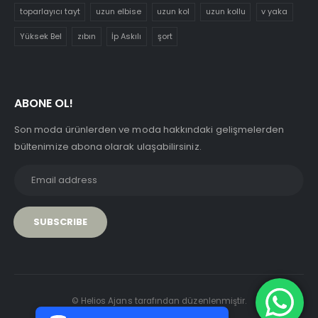
toparlayıcı tayt
uzun elbise
uzun kol
uzun kollu
v yaka
Yüksek Bel
zıbın
İp Askılı
şort
ABONE OL!
Son moda ürünlerden ve moda hakkındaki gelişmelerden
bültenimize abona olarak ulaşabilirsiniz.
PCI-DSS Ödeme Güvenliği
© Helios Ajans tarafından düzenlenmiştir.
7/24 Canlı Destek