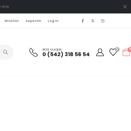
 only.
Wishlist
Sepetim
Log In
BIZE ULAŞIN
0
0 (542) 318 56 54