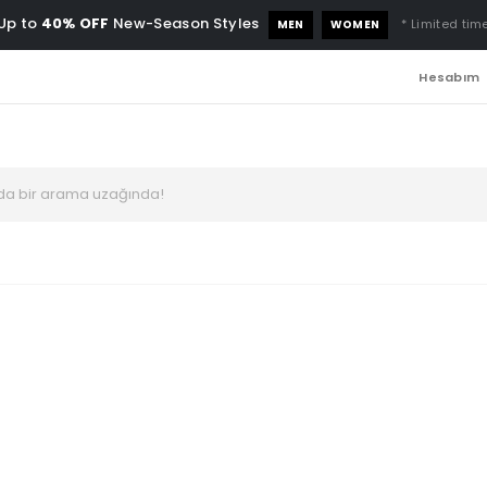
Up to
40% OFF
New-Season Styles
* Limited time
MEN
WOMEN
Hesabım