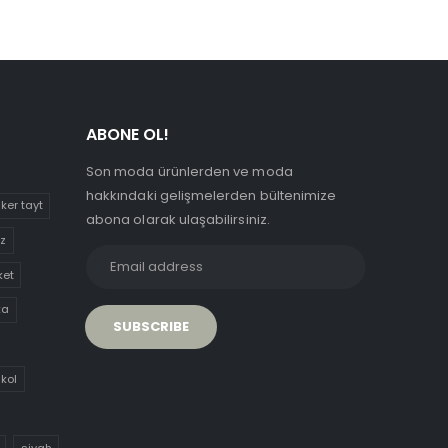
ABONE OL!
Son moda ürünlerden ve moda
hakkındaki gelişmelerden bültenimize
iker tayt
abona olarak ulaşabilirsiniz.
uz
ket
ka
 kol
siyah