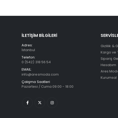
İLETİŞİM BİLGİLERİ
SERVİSL
Adres:
Gizlilik & 
İstanbul
Kargo ve 
Telefon:
Sipariş G
0 (542) 318 56 54
Hesabım
EMAIL:
Ares Moda
info@aresmoda.com
Kurumsal
Çalışma Saatleri
Pazartesi / Cuma 09:00 - 18:00