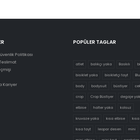
ER
POPÜLER TAGLAR
Güvenlik Politikası
Teslimat
atlet
balıkçı yaka
Baskılı
b
eçmişi
bisiklet yaka
bisikletçi tayt
Bl
 Kariyer
body
bodysuit
büstiyer
ce
crop
Crop Büstiyer
degaje ya
elbise
halter yaka
kolsuz
kruvaze yaka
kısa elbise
kısa
kısa tayt
leopar desen
mini
mini elbise
mini tayt
pantolon