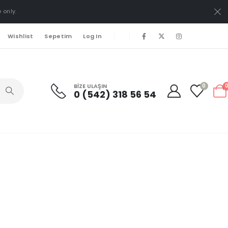
 only.
Wishlist
Sepetim
Log In
BIZE ULAŞIN
0
0 (542) 318 56 54