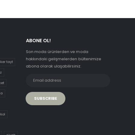
ABONE OL!
Son moda ürünlerden ve moda
hakkındaki gelişmelerden bültenimize
iker tayt
abona olarak ulaşabilirsiniz.
uz
ket
ka
 kol
siyah