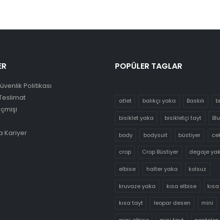
ER
POPÜLER TAGLAR
Güvenlik Politikası
Teslimat
atlet
balıkçı yaka
Baskılı
b
eçmişi
bisiklet yaka
bisikletçi tayt
Bl
 Kariyer
body
bodysuit
büstiyer
ce
crop
Crop Büstiyer
degaje ya
elbise
halter yaka
kolsuz
kruvaze yaka
kısa elbise
kısa
kısa tayt
leopar desen
mini
mini elbise
mini tayt
pantolon