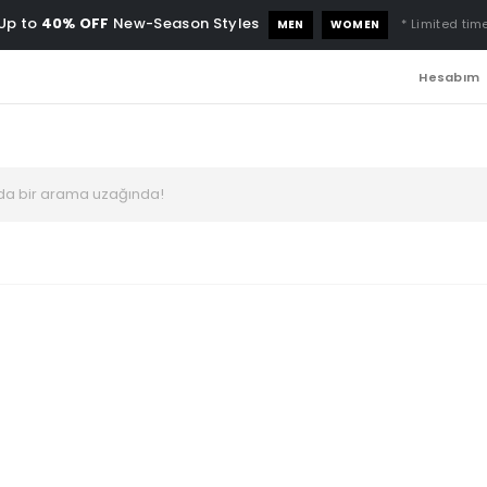
Up to
40% OFF
New-Season Styles
* Limited time
MEN
WOMEN
Hesabım