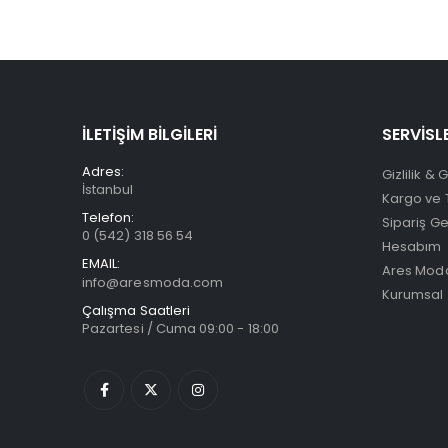
İLETİŞİM BİLGİLERİ
SERVİSL
Adres:
Gizlilik & 
İstanbul
Kargo ve 
Telefon:
Sipariş G
0 (542) 318 56 54
Hesabım
EMAIL:
Ares Moda
info@aresmoda.com
Kurumsal
Çalışma Saatleri
Pazartesi / Cuma 09:00 - 18:00