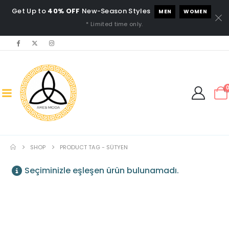
Get Up to
40% OFF
New-Season Styles
MEN
WOMEN
* Limited time only.
SHOP
PRODUCT TAG -
SÜTYEN
Seçiminizle eşleşen ürün bulunamadı.