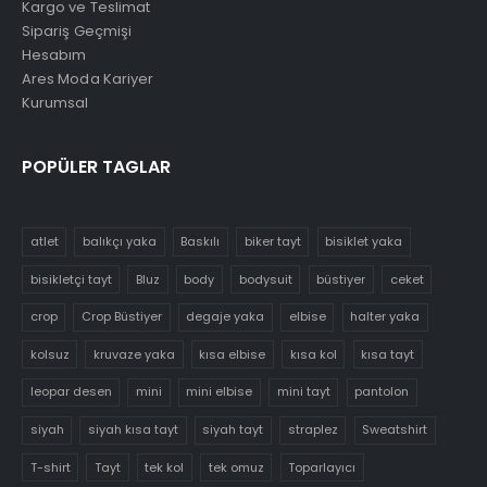
Kargo ve Teslimat
Sipariş Geçmişi
Hesabım
Ares Moda Kariyer
Kurumsal
POPÜLER TAGLAR
atlet
balıkçı yaka
Baskılı
biker tayt
bisiklet yaka
bisikletçi tayt
Bluz
body
bodysuit
büstiyer
ceket
crop
Crop Büstiyer
degaje yaka
elbise
halter yaka
kolsuz
kruvaze yaka
kısa elbise
kısa kol
kısa tayt
leopar desen
mini
mini elbise
mini tayt
pantolon
siyah
siyah kısa tayt
siyah tayt
straplez
Sweatshirt
T-shirt
Tayt
tek kol
tek omuz
Toparlayıcı