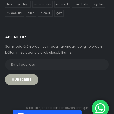
toparlayıcı tayt
uzun elbise
uzun kol
uzun kollu
v yaka
Yüksek Bel
zıbın
İp Askılı
şort
ABONE OL!
Son moda ürünlerden ve moda hakkındaki gelişmelerden
bültenimize abona olarak ulaşabilirsiniz.
PCI-DSS Ödeme Güvenliği
© Helios Ajans tarafından düzenlenmiştir.
7/24 Canlı Destek