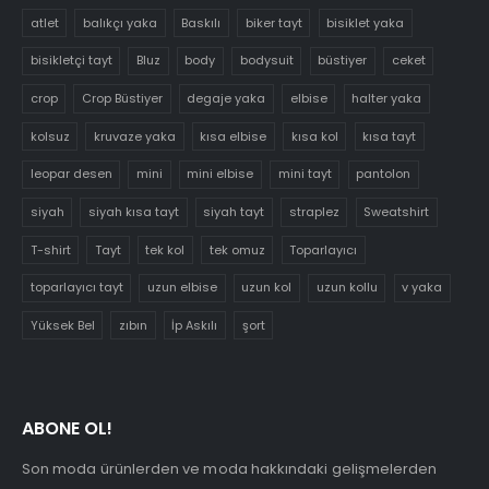
atlet
balıkçı yaka
Baskılı
biker tayt
bisiklet yaka
bisikletçi tayt
Bluz
body
bodysuit
büstiyer
ceket
crop
Crop Büstiyer
degaje yaka
elbise
halter yaka
kolsuz
kruvaze yaka
kısa elbise
kısa kol
kısa tayt
leopar desen
mini
mini elbise
mini tayt
pantolon
siyah
siyah kısa tayt
siyah tayt
straplez
Sweatshirt
T-shirt
Tayt
tek kol
tek omuz
Toparlayıcı
toparlayıcı tayt
uzun elbise
uzun kol
uzun kollu
v yaka
Yüksek Bel
zıbın
İp Askılı
şort
ABONE OL!
Son moda ürünlerden ve moda hakkındaki gelişmelerden