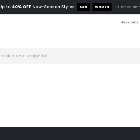
Up to
40% OFF
New-Season Styles
* Limited time
MEN
WOMEN
Hesabım