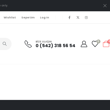
 only.
Wishlist
Sepetim
Log In
BIZE ULAŞIN
0
0 (542) 318 56 54