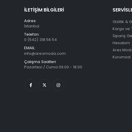
İLETİŞİM BİLGİLERİ
SERVİSL
Adres:
Gizlilik & 
İstanbul
Kargo ve 
Telefon:
Sipariş G
0 (542) 318 56 54
Hesabım
EMAIL:
Ares Moda
info@aresmoda.com
Kurumsal
Çalışma Saatleri
Pazartesi / Cuma 09:00 - 18:00