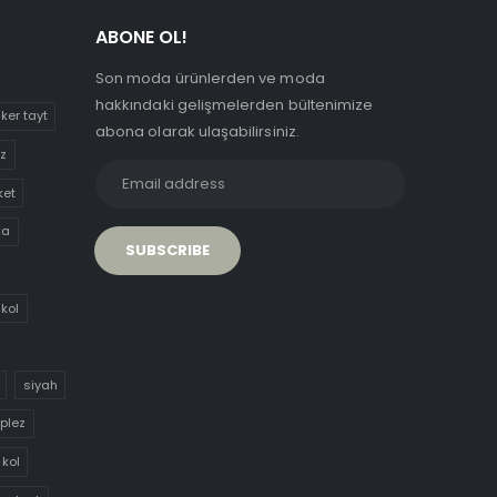
ABONE OL!
Son moda ürünlerden ve moda
hakkındaki gelişmelerden bültenimize
iker tayt
abona olarak ulaşabilirsiniz.
uz
ket
ka
 kol
siyah
aplez
 kol