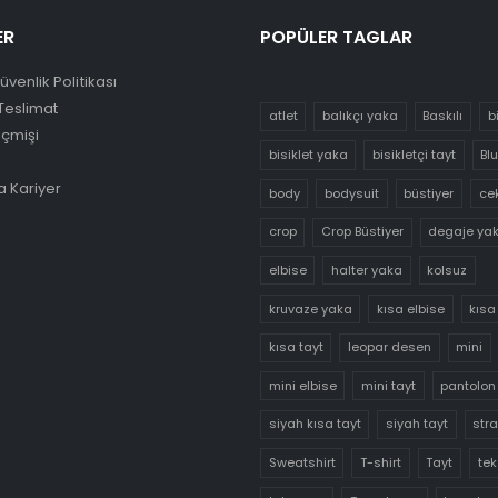
ER
POPÜLER TAGLAR
Güvenlik Politikası
Teslimat
atlet
balıkçı yaka
Baskılı
b
eçmişi
bisiklet yaka
bisikletçi tayt
Bl
 Kariyer
body
bodysuit
büstiyer
ce
crop
Crop Büstiyer
degaje ya
elbise
halter yaka
kolsuz
kruvaze yaka
kısa elbise
kısa
kısa tayt
leopar desen
mini
mini elbise
mini tayt
pantolon
siyah kısa tayt
siyah tayt
str
Sweatshirt
T-shirt
Tayt
tek