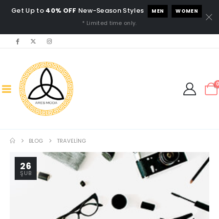
Get Up to
40% OFF
New-Season Styles
MEN
WOMEN
* Limited time only.
BLOG
TRAVELING
26
ŞUB