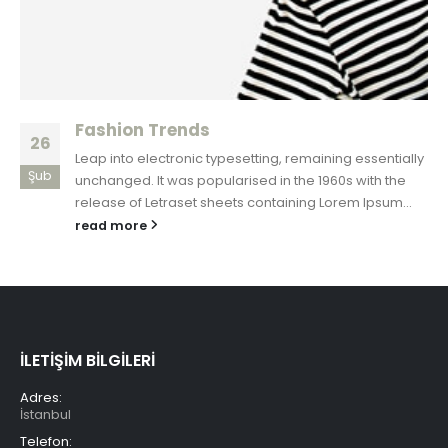
Fashion Trends
26
Leap into electronic typesetting, remaining essentially
Şub
unchanged. It was popularised in the 1960s with the
release of Letraset sheets containing Lorem Ipsum...
read more
İLETİŞİM BİLGİLERİ
Adres:
İstanbul
Telefon: