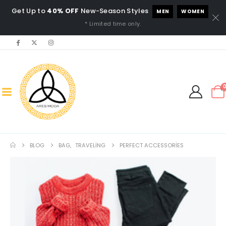
Get Up to
40% OFF
New-Season Styles
MEN
WOMEN
* Limited time only.
BLOG
BAG
,
TRAVELING
PERFECT ACCESSORIES