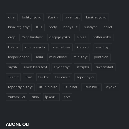
atlet
balıkçı yaka
Baskılı
biker tayt
bisiklet yaka
bisikletçi tayt
Bluz
body
bodysuit
büstiyer
ceket
crop
Crop Büstiyer
degaje yaka
elbise
halter yaka
kolsuz
kruvaze yaka
kısa elbise
kısa kol
kısa tayt
leopar desen
mini
mini elbise
mini tayt
pantolon
siyah
siyah kısa tayt
siyah tayt
straplez
Sweatshirt
T-shirt
Tayt
tek kol
tek omuz
Toparlayıcı
toparlayıcı tayt
uzun elbise
uzun kol
uzun kollu
v yaka
Yüksek Bel
zıbın
İp Askılı
şort
ABONE OL!