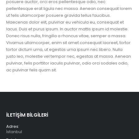
posuere auctor, orci eros pellentesque odio, nec
pellentesque erat ligula nec massa. Aenean consequat lorem
ut felis ullamcorper posuere gravida tellus faucibus.
Maecenas dolor elit, pulvinar eu vehicula eu, consequat et
lacus. Duis et purus ipsum. In auctor mattis ipsum id molestie.
Donec risus nulla, fringilla a rhoncus vitae, semper a massa.
Vivamus ullamcorper, enim sit amet consequat laoreet, tortor
tortor dictum urna, ut egestas urna ipsum nec libero. Nulla
justo leo, molestie vel tempor nec, egestas at massa. Aenean
pulvinar, felis porttitor iaculis pulvinar, odio orci sodales odio,
ac pulvinar felis quam sit.
İLETİŞİM BİLGİLERİ
Adres:
İstanbul