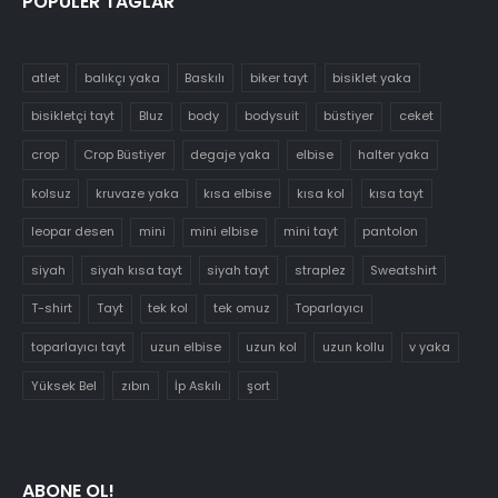
POPÜLER TAGLAR
atlet
balıkçı yaka
Baskılı
biker tayt
bisiklet yaka
bisikletçi tayt
Bluz
body
bodysuit
büstiyer
ceket
crop
Crop Büstiyer
degaje yaka
elbise
halter yaka
kolsuz
kruvaze yaka
kısa elbise
kısa kol
kısa tayt
leopar desen
mini
mini elbise
mini tayt
pantolon
siyah
siyah kısa tayt
siyah tayt
straplez
Sweatshirt
T-shirt
Tayt
tek kol
tek omuz
Toparlayıcı
toparlayıcı tayt
uzun elbise
uzun kol
uzun kollu
v yaka
Yüksek Bel
zıbın
İp Askılı
şort
ABONE OL!