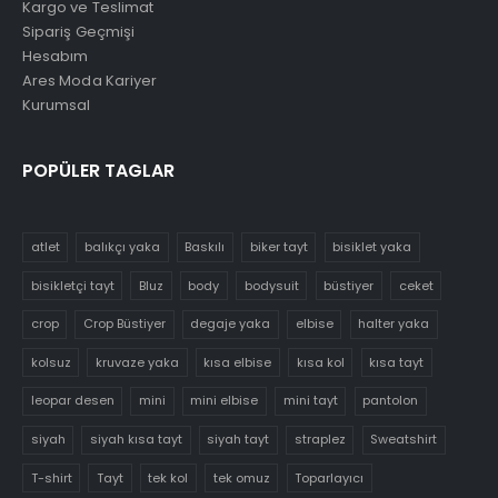
Kargo ve Teslimat
Sipariş Geçmişi
Hesabım
Ares Moda Kariyer
Kurumsal
POPÜLER TAGLAR
atlet
balıkçı yaka
Baskılı
biker tayt
bisiklet yaka
bisikletçi tayt
Bluz
body
bodysuit
büstiyer
ceket
crop
Crop Büstiyer
degaje yaka
elbise
halter yaka
kolsuz
kruvaze yaka
kısa elbise
kısa kol
kısa tayt
leopar desen
mini
mini elbise
mini tayt
pantolon
siyah
siyah kısa tayt
siyah tayt
straplez
Sweatshirt
T-shirt
Tayt
tek kol
tek omuz
Toparlayıcı