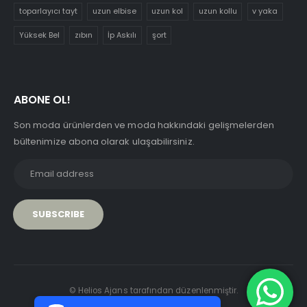
toparlayıcı tayt
uzun elbise
uzun kol
uzun kollu
v yaka
Yüksek Bel
zıbın
İp Askılı
şort
ABONE OL!
Son moda ürünlerden ve moda hakkındaki gelişmelerden
bültenimize abona olarak ulaşabilirsiniz.
PCI-DSS Ödeme Güvenliği
© Helios Ajans tarafından düzenlenmiştir.
7/24 Canlı Destek