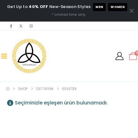
Get Up to
40% OFF
New-Season Styles
MEN
WOMEN
* Limited time only.
SHOP
ÜST GIYIM
SÜVETER
Seçiminizle eşleşen ürün bulunamadı.