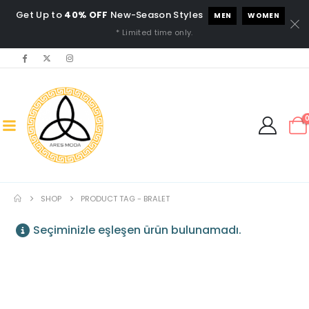
Get Up to
40% OFF
New-Season Styles
MEN
WOMEN
* Limited time only.
SHOP
PRODUCT TAG -
BRALET
Seçiminizle eşleşen ürün bulunamadı.