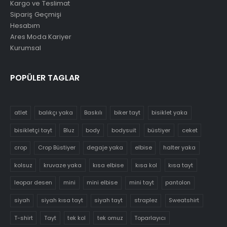
Kargo ve Teslimat
Sipariş Geçmişi
Hesabım
Ares Moda Kariyer
Kurumsal
POPÜLER TAGLAR
atlet
balıkçı yaka
Baskılı
biker tayt
bisiklet yaka
bisikletçi tayt
Bluz
body
bodysuit
büstiyer
ceket
crop
Crop Büstiyer
degaje yaka
elbise
halter yaka
kolsuz
kruvaze yaka
kısa elbise
kısa kol
kısa tayt
leopar desen
mini
mini elbise
mini tayt
pantolon
siyah
siyah kısa tayt
siyah tayt
straplez
Sweatshirt
T-shirt
Tayt
tek kol
tek omuz
Toparlayıcı