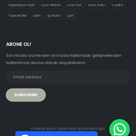
toparlayıcı tayt
uzun elbise
uzun kol
uzun kollu
v yaka
Yüksek Bel
zıbın
İp Askılı
şort
ABONE OL!
Son moda ürünlerden ve moda hakkındaki gelişmelerden
bültenimize abona olarak ulaşabilirsiniz.
PCI-DSS Ödeme Güvenliği
© Helios Ajans tarafından düzenlenmiştir.
7/24 Canlı Destek