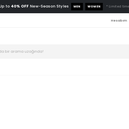
Up to
40% OFF
New-Season Styles
* Limited time
MEN
WOMEN
Hesabım