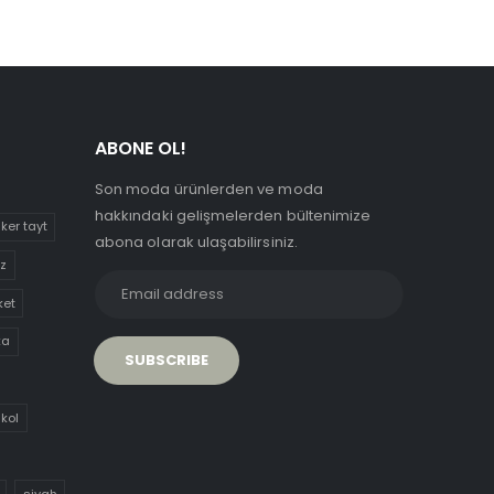
ABONE OL!
Son moda ürünlerden ve moda
hakkındaki gelişmelerden bültenimize
iker tayt
abona olarak ulaşabilirsiniz.
uz
ket
ka
 kol
siyah