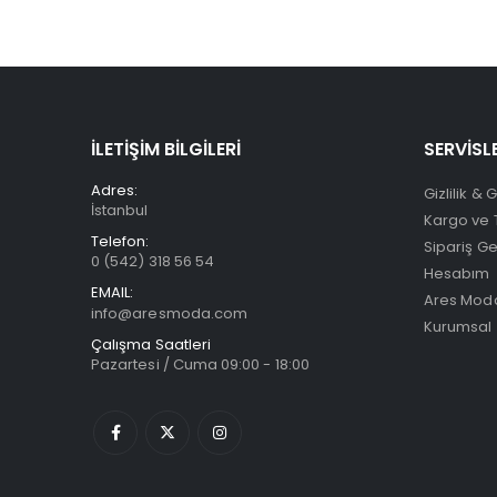
İLETİŞİM BİLGİLERİ
SERVİSL
Adres:
Gizlilik & 
İstanbul
Kargo ve 
Telefon:
Sipariş G
0 (542) 318 56 54
Hesabım
EMAIL:
Ares Moda
info@aresmoda.com
Kurumsal
Çalışma Saatleri
Pazartesi / Cuma 09:00 - 18:00