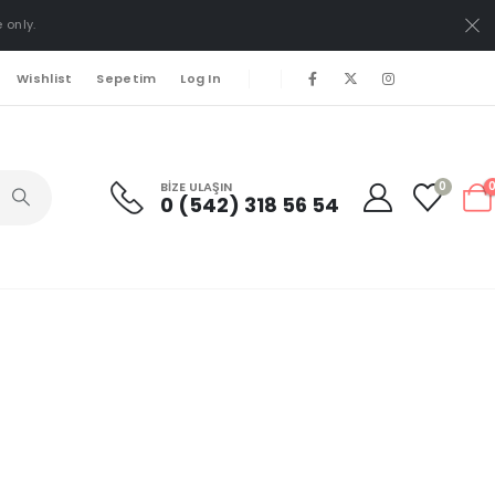
 only.
Wishlist
Sepetim
Log In
BIZE ULAŞIN
0
0 (542) 318 56 54