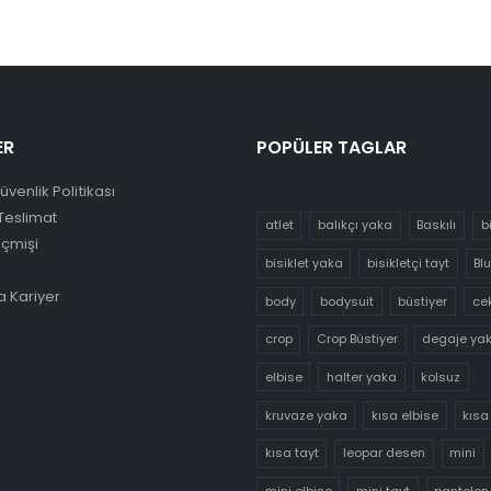
ER
POPÜLER TAGLAR
Güvenlik Politikası
Teslimat
atlet
balıkçı yaka
Baskılı
b
eçmişi
bisiklet yaka
bisikletçi tayt
Bl
 Kariyer
body
bodysuit
büstiyer
ce
crop
Crop Büstiyer
degaje ya
elbise
halter yaka
kolsuz
kruvaze yaka
kısa elbise
kısa
kısa tayt
leopar desen
mini
mini elbise
mini tayt
pantolon