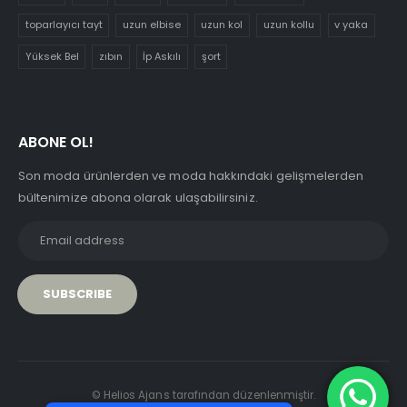
toparlayıcı tayt
uzun elbise
uzun kol
uzun kollu
v yaka
Yüksek Bel
zıbın
İp Askılı
şort
ABONE OL!
Son moda ürünlerden ve moda hakkındaki gelişmelerden
bültenimize abona olarak ulaşabilirsiniz.
PCI-DSS Ödeme Güvenliği
© Helios Ajans tarafından düzenlenmiştir.
7/24 Canlı Destek