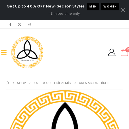
Get Up to
40% OFF
New-Season Styles
MEN
WOMEN
* Limited time only.
SHOP
KATEGORIZE EDILMEMIŞ
ARES MODA ETIKETI