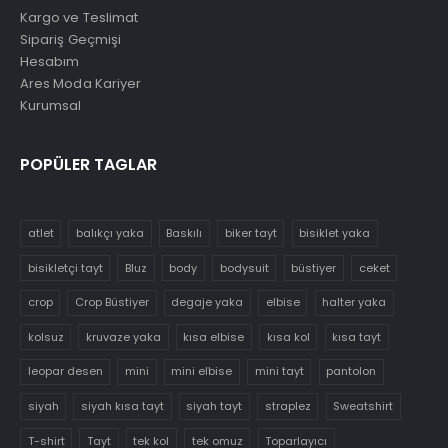
Kargo ve Teslimat
Sipariş Geçmişi
Hesabım
Ares Moda Kariyer
Kurumsal
POPÜLER TAGLAR
atlet
balıkçı yaka
Baskılı
biker tayt
bisiklet yaka
bisikletçi tayt
Bluz
body
bodysuit
büstiyer
ceket
crop
Crop Büstiyer
degaje yaka
elbise
halter yaka
kolsuz
kruvaze yaka
kısa elbise
kısa kol
kısa tayt
leopar desen
mini
mini elbise
mini tayt
pantolon
siyah
siyah kısa tayt
siyah tayt
straplez
Sweatshirt
T-shirt
Tayt
tek kol
tek omuz
Toparlayıcı