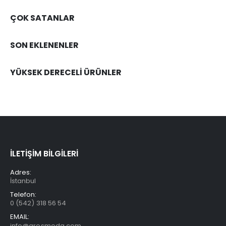
ÇOK SATANLAR
SON EKLENENLER
YÜKSEK DERECELİ ÜRÜNLER
İLETİŞİM BİLGİLERİ
Adres:
İstanbul
Telefon:
0 (542) 318 56 54
EMAIL:
info@aresmoda.com