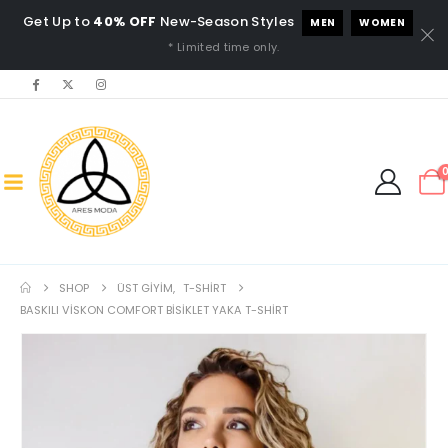
Get Up to
40% OFF
New-Season Styles
MEN
WOMEN
* Limited time only.
SHOP
ÜST GIYIM
,
T-SHIRT
BASKILI VISKON COMFORT BISIKLET YAKA T-SHIRT