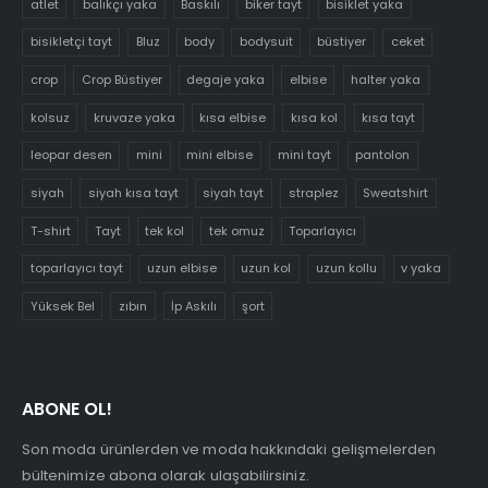
atlet
balıkçı yaka
Baskılı
biker tayt
bisiklet yaka
bisikletçi tayt
Bluz
body
bodysuit
büstiyer
ceket
crop
Crop Büstiyer
degaje yaka
elbise
halter yaka
kolsuz
kruvaze yaka
kısa elbise
kısa kol
kısa tayt
leopar desen
mini
mini elbise
mini tayt
pantolon
siyah
siyah kısa tayt
siyah tayt
straplez
Sweatshirt
T-shirt
Tayt
tek kol
tek omuz
Toparlayıcı
toparlayıcı tayt
uzun elbise
uzun kol
uzun kollu
v yaka
Yüksek Bel
zıbın
İp Askılı
şort
ABONE OL!
Son moda ürünlerden ve moda hakkındaki gelişmelerden
bültenimize abona olarak ulaşabilirsiniz.