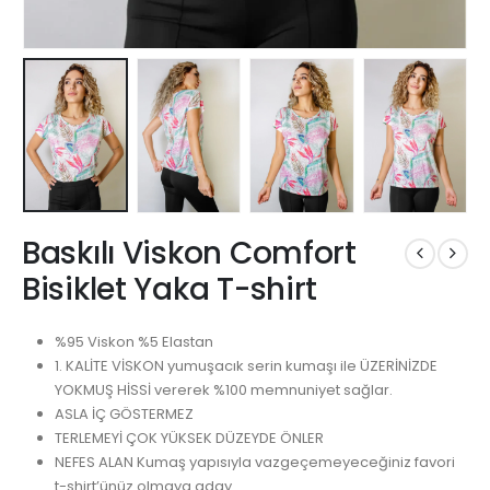
Baskılı Viskon Comfort
Bisiklet Yaka T-shirt
%95 Viskon %5 Elastan
1. KALİTE VİSKON yumuşacık serin kumaşı ile ÜZERİNİZDE
YOKMUŞ HİSSİ vererek %100 memnuniyet sağlar.
ASLA İÇ GÖSTERMEZ
TERLEMEYİ ÇOK YÜKSEK DÜZEYDE ÖNLER
NEFES ALAN Kumaş yapısıyla vazgeçemeyeceğiniz favori
t-shirt’ünüz olmaya aday.