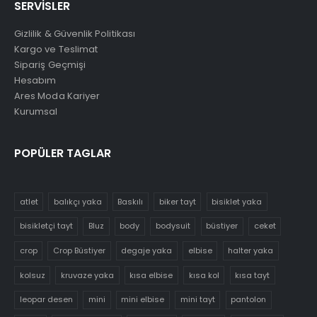
SERVİSLER
Gizlilik & Güvenlik Politikası
Kargo ve Teslimat
Sipariş Geçmişi
Hesabım
Ares Moda Kariyer
Kurumsal
POPÜLER TAGLAR
atlet
balıkçı yaka
Baskılı
biker tayt
bisiklet yaka
bisikletçi tayt
Bluz
body
bodysuit
büstiyer
ceket
crop
Crop Büstiyer
degaje yaka
elbise
halter yaka
kolsuz
kruvaze yaka
kısa elbise
kısa kol
kısa tayt
leopar desen
mini
mini elbise
mini tayt
pantolon