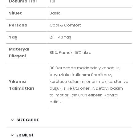
Dokuma Tipi
Tül
Siluet
Basic
Persona
Cool & Comfort
Yaş
21 – 40 Yaş
Materyal
85% Pamuk, 15% Likra
Bileşeni
30 Derecede makinede yıkanabilir,
beyazlatıcı kullanımı önerilmez,
Yıkama
kurutucu kullanımı önerilmez, tersten ve
Talimatları
düşük ısı ile ütü önerilir. Detaylı bakım
talimatları için ürün etiketini kontrol
ediniz.
SIZE GUIDE
EK BILGI