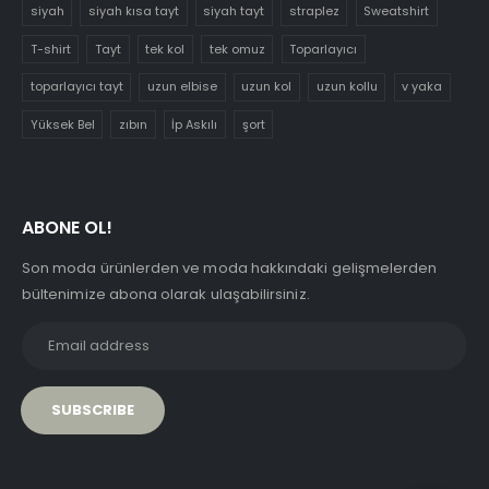
siyah
siyah kısa tayt
siyah tayt
straplez
Sweatshirt
T-shirt
Tayt
tek kol
tek omuz
Toparlayıcı
toparlayıcı tayt
uzun elbise
uzun kol
uzun kollu
v yaka
Yüksek Bel
zıbın
İp Askılı
şort
ABONE OL!
Son moda ürünlerden ve moda hakkındaki gelişmelerden
bültenimize abona olarak ulaşabilirsiniz.