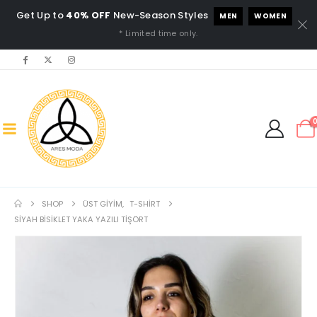
Get Up to
40% OFF
New-Season Styles
MEN
WOMEN
* Limited time only.
SHOP
ÜST GIYIM
,
T-SHIRT
SIYAH BISIKLET YAKA YAZILI TIŞÖRT