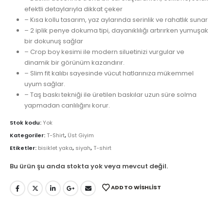
efektli detaylarıyla dikkat çeker
– Kısa kollu tasarım, yaz aylarında serinlik ve rahatlık sunar
– 2 iplik penye dokuma tipi, dayanıklılığı artırırken yumuşak
bir dokunuş sağlar
– Crop boy kesimi ile modern siluetinizi vurgular ve
dinamik bir görünüm kazandırır.
– Slim fit kalıbı sayesinde vücut hatlarınıza mükemmel
uyum sağlar.
– Taş baskı tekniği ile üretilen baskılar uzun süre solma
yapmadan canlılığını korur.
Stok kodu:
Yok
Kategoriler:
T-Shirt
,
Üst Giyim
Etiketler:
bisiklet yaka
,
siyah
,
T-shirt
Bu ürün şu anda stokta yok veya mevcut değil.
ADD TO WISHLIST