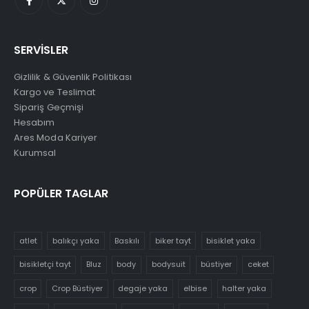
SERVİSLER
Gizlilik & Güvenlik Politikası
Kargo ve Teslimat
Sipariş Geçmişi
Hesabım
Ares Moda Kariyer
Kurumsal
POPÜLER TAGLAR
atlet
balıkçı yaka
Baskılı
biker tayt
bisiklet yaka
bisikletçi tayt
Bluz
body
bodysuit
büstiyer
ceket
crop
Crop Büstiyer
degaje yaka
elbise
halter yaka