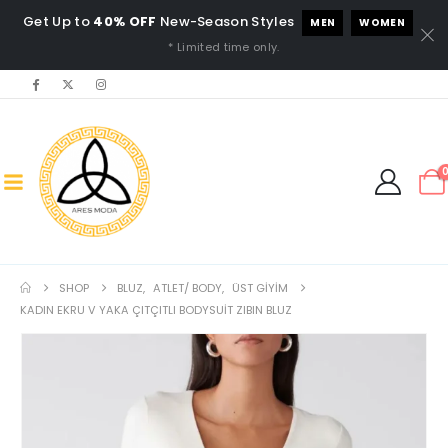
Get Up to
40% OFF
New-Season Styles
MEN
WOMEN
* Limited time only.
SHOP
BLUZ
,
ATLET/ BODY
,
ÜST GIYIM
KADIN EKRU V YAKA ÇITÇITLI BODYSUIT ZIBIN BLUZ