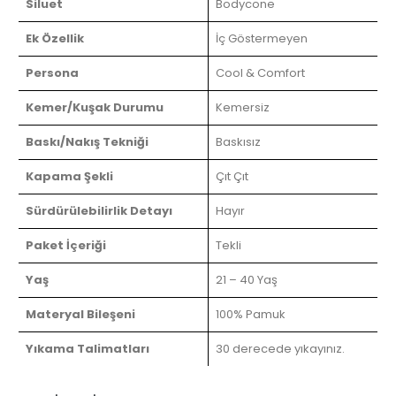
Siluet
Bodycone
Ek Özellik
İç Göstermeyen
Persona
Cool & Comfort
Kemer/Kuşak Durumu
Kemersiz
Baskı/Nakış Tekniği
Baskısız
Kapama Şekli
Çıt Çıt
Sürdürülebilirlik Detayı
Hayır
Paket İçeriği
Tekli
Yaş
21 – 40 Yaş
Materyal Bileşeni
100% Pamuk
Yıkama Talimatları
30 derecede yıkayınız.