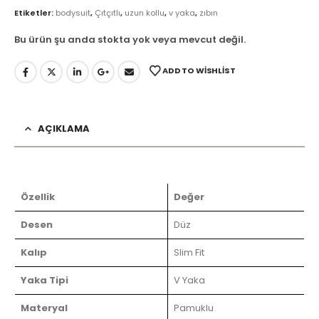
Etiketler:
bodysuit
,
Çıtçıtlı
,
uzun kollu
,
v yaka
,
zıbın
Bu ürün şu anda stokta yok veya mevcut değil.
ADD TO WISHLIST
AÇIKLAMA
Özellik
Değer
Desen
Düz
Kalıp
Slim Fit
Yaka Tipi
V Yaka
Materyal
Pamuklu