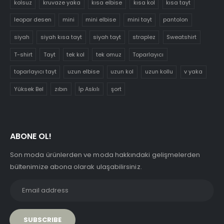
kolsuz
kruvaze yaka
kısa elbise
kısa kol
kısa tayt
leopar desen
mini
mini elbise
mini tayt
pantolon
siyah
siyah kısa tayt
siyah tayt
straplez
Sweatshirt
T-shirt
Tayt
tek kol
tek omuz
Toparlayıcı
toparlayıcı tayt
uzun elbise
uzun kol
uzun kollu
v yaka
Yüksek Bel
zıbın
İp Askılı
şort
ABONE OL!
Son moda ürünlerden ve moda hakkındaki gelişmelerden
bültenimize abona olarak ulaşabilirsiniz.