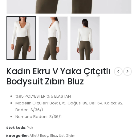
Kadın Ekru V Yaka Çıtçıtlı
Bodysuit Zıbın Bluz
%95 POLYESTER % 5 ELASTAN
Modelin Ölçüleri: Boy: 1,75, Göğüs: 89, Bel: 64, Kalça: 92,
Beden: S/36/1
Numune Bedeni: S/36/1
Stok kodu:
Yok
Kategoriler:
Atlet/ Body
,
Bluz
,
Üst Giyim