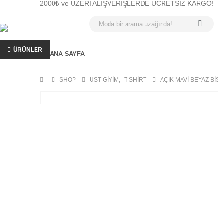
2000₺ ve ÜZERİ ALIŞVERİŞLERDE ÜCRETSİZ KARGO!
ÜRÜNLER
ANA SAYFA
SHOP
ÜST GIYIM
,
T-SHIRT
AÇIK MAVI BEYAZ BI