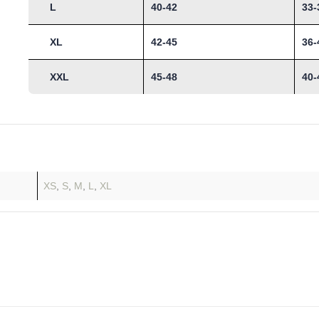
L
40-42
33-
XL
42-45
36-
XXL
45-48
40-
XS
,
S
,
M
,
L
,
XL