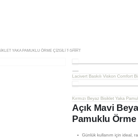
SIKLET YAKA PAMUKLU ÖRME ÇIZGILI T-SHIRT
Lacivert Baskılı Viskon Comfort Bis
Kırmızı Beyaz Bisiklet Yaka Pamuk
Açık Mavi Beya
Pamuklu Örme Ç
Günlük kullanım için ideal, ra