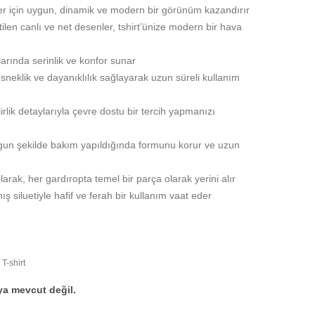
er için uygun, dinamik ve modern bir görünüm kazandırır
retilen canlı ve net desenler, tshirt’ünize modern bir hava
larında serinlik ve konfor sunar
sneklik ve dayanıklılık sağlayarak uzun süreli kullanım
rlik detaylarıyla çevre dostu bir tercih yapmanızı
gun şekilde bakım yapıldığında formunu korur ve uzun
arak, her gardıropta temel bir parça olarak yerini alır
 siluetiyle hafif ve ferah bir kullanım vaat eder
,
T-shirt
ya mevcut değil.