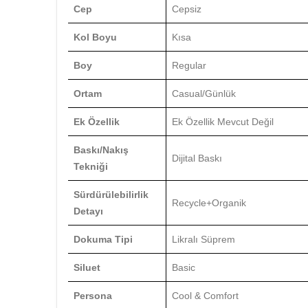
Cep
Cepsiz
Kol Boyu
Kısa
Boy
Regular
Ortam
Casual/Günlük
Ek Özellik
Ek Özellik Mevcut Değil
Baskı/Nakış
Dijital Baskı
Tekniği
Sürdürülebilirlik
Recycle+Organik
Detayı
Dokuma Tipi
Likralı Süprem
Siluet
Basic
Persona
Cool & Comfort