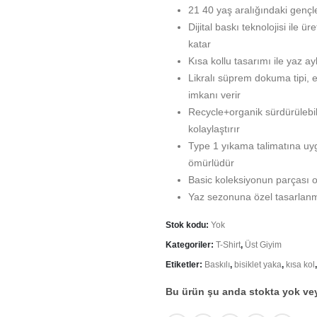
21 40 yaş aralığındaki gençl
Dijital baskı teknolojisi ile ü
katar
Kısa kollu tasarımı ile yaz ay
Likralı süprem dokuma tipi, e
imkanı verir
Recycle+organik sürdürülebili
kolaylaştırır
Type 1 yıkama talimatına uy
ömürlüdür
Basic koleksiyonun parçası ol
Yaz sezonuna özel tasarlanmış
Stok kodu:
Yok
Kategoriler:
T-Shirt
,
Üst Giyim
Etiketler:
Baskılı
,
bisiklet yaka
,
kısa kol
Bu ürün şu anda stokta yok ve