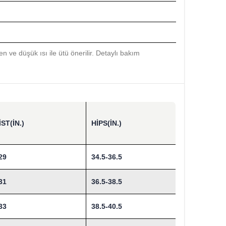
 ve düşük ısı ile ütü önerilir. Detaylı bakım
ST(IN.)
HIPS(IN.)
29
34.5-36.5
31
36.5-38.5
33
38.5-40.5