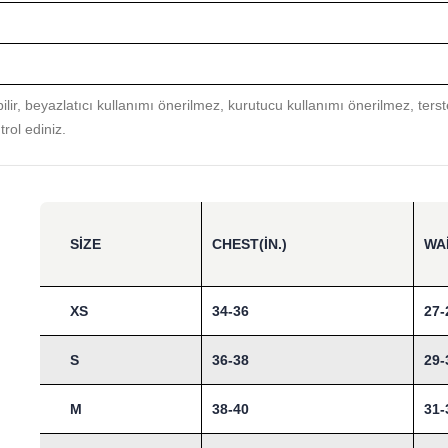
r, beyazlatıcı kullanımı önerilmez, kurutucu kullanımı önerilmez, tersten
trol ediniz.
SIZE
CHEST(IN.)
WAI
XS
34-36
27-
S
36-38
29-
M
38-40
31-