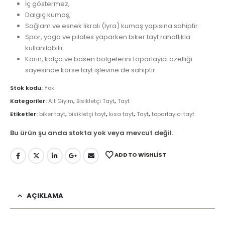
İç göstermez,
Dalgıç kumaş,
Sağlam ve esnek likralı (lyra) kumaş yapısına sahiptir.
Spor, yoga ve pilates yaparken biker tayt rahatlıkla
kullanılabilir.
Karın, kalça ve basen bölgelerini toparlayıcı özelliği
sayesinde korse tayt işlevine de sahiptir.
Stok kodu:
Yok
Kategoriler:
Alt Giyim
,
Bisikletçi Tayt
,
Tayt
Etiketler:
biker tayt
,
bisikletçi tayt
,
kısa tayt
,
Tayt
,
toparlayıcı tayt
Bu ürün şu anda stokta yok veya mevcut değil.
ADD TO WISHLIST
AÇIKLAMA