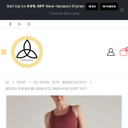
Get Up to
40% OFF
New-Season Styles
MEN
WOMEN
* Limited time only.
SHOP
ALT GIYIM
,
TAYT
,
BISIKLETÇI TAYT
BORDO YÜKSEK BEL BISIKLETÇI BIKER KISA ŞORT TAYT