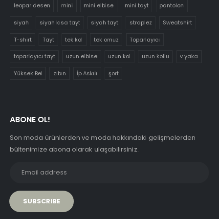
leopar desen
mini
mini elbise
mini tayt
pantolon
siyah
siyah kısa tayt
siyah tayt
straplez
Sweatshirt
T-shirt
Tayt
tek kol
tek omuz
Toparlayıcı
toparlayıcı tayt
uzun elbise
uzun kol
uzun kollu
v yaka
Yüksek Bel
zıbın
İp Askılı
şort
ABONE OL!
Son moda ürünlerden ve moda hakkındaki gelişmelerden
bültenimize abona olarak ulaşabilirsiniz.