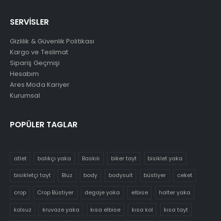
SERVİSLER
Gizlilik & Güvenlik Politikası
Kargo ve Teslimat
Sipariş Geçmişi
Hesabım
Ares Moda Kariyer
Kurumsal
POPÜLER TAGLAR
atlet
balıkçı yaka
Baskılı
biker tayt
bisiklet yaka
bisikletçi tayt
Bluz
body
bodysuit
büstiyer
ceket
crop
Crop Büstiyer
degaje yaka
elbise
halter yaka
kolsuz
kruvaze yaka
kısa elbise
kısa kol
kısa tayt