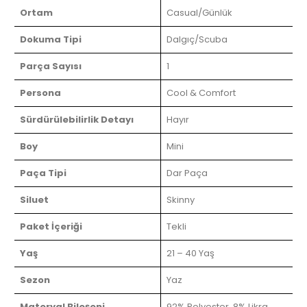
Ortam
Casual/Günlük
Dokuma Tipi
Dalgıç/Scuba
Parça Sayısı
1
Persona
Cool & Comfort
Sürdürülebilirlik Detayı
Hayır
Boy
Mini
Paça Tipi
Dar Paça
Siluet
Skinny
Paket İçeriği
Tekli
Yaş
21 – 40 Yaş
Sezon
Yaz
Materyal Bileşeni
92% Polyester, 8% Likra