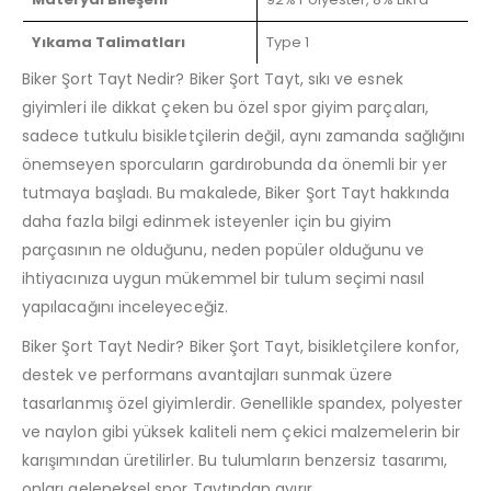
Yıkama Talimatları
Type 1
Biker Şort Tayt Nedir? Biker Şort Tayt, sıkı ve esnek
giyimleri ile dikkat çeken bu özel spor giyim parçaları,
sadece tutkulu bisikletçilerin değil, aynı zamanda sağlığını
önemseyen sporcuların gardırobunda da önemli bir yer
tutmaya başladı. Bu makalede, Biker Şort Tayt hakkında
daha fazla bilgi edinmek isteyenler için bu giyim
parçasının ne olduğunu, neden popüler olduğunu ve
ihtiyacınıza uygun mükemmel bir tulum seçimi nasıl
yapılacağını inceleyeceğiz.
Biker Şort Tayt Nedir? Biker Şort Tayt, bisikletçilere konfor,
destek ve performans avantajları sunmak üzere
tasarlanmış özel giyimlerdir. Genellikle spandex, polyester
ve naylon gibi yüksek kaliteli nem çekici malzemelerin bir
karışımından üretilirler. Bu tulumların benzersiz tasarımı,
onları geleneksel spor Taytından ayırır.