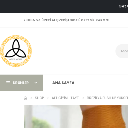
Get 
2000₺ ve ÜZERİ ALIŞVERİŞLERDE ÜCRETSİZ KARGO!
ÜRÜNLER
ANA SAYFA
SHOP
ALT GIYIM
,
TAYT
BREZILYA PUSH UP YÜKSE