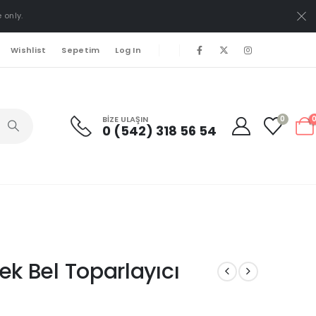
 only.
Wishlist
Sepetim
Log In
BIZE ULAŞIN
0
0 (542) 318 56 54
ek Bel Toparlayıcı