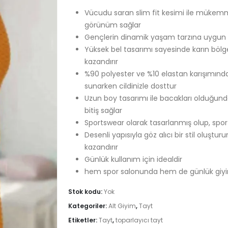
Vücudu saran slim fit kesimi ile mükemme
görünüm sağlar
Gençlerin dinamik yaşam tarzına uygun t
Yüksek bel tasarımı sayesinde karın bölg
kazandırır
%90 polyester ve %10 elastan karışımından
sunarken cildinizle dosttur
Uzun boy tasarımı ile bacakları olduğund
bitiş sağlar
Sportswear olarak tasarlanmış olup, spor 
Desenli yapısıyla göz alıcı bir stil oluştu
kazandırır
Günlük kullanım için idealdir
hem spor salonunda hem de günlük giyimde
Stok kodu:
Yok
Kategoriler:
Alt Giyim
,
Tayt
Etiketler:
Tayt
,
toparlayıcı tayt