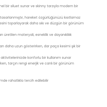
l bir siluet sunar ve skinny tarzıyla modern bir
asarlanmıştır, hareket özgürlüğünüzü kısıtlamaz
esini toparlayarak daha sıkı ve düzgün bir görünüm
 üretilen materyali, esneklik ve dayanıklılık
an daha uzun gösterirken, dar paça kesimi şık bir
aktivitelerinizde konforlu bir kullanım sunar
rurken, tarçın rengi enerjik ve canlı bir görünüm
 rahatlıkla tercih edilebilir