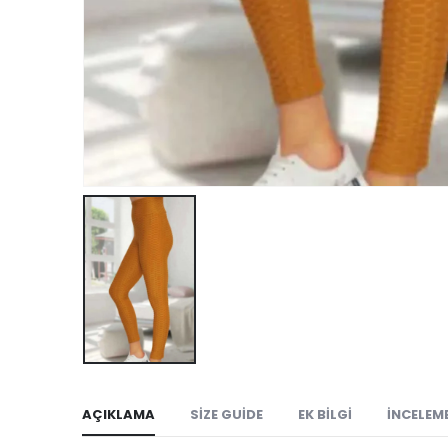
AÇIKLAMA
SIZE GUIDE
EK BILGI
İNCELEME