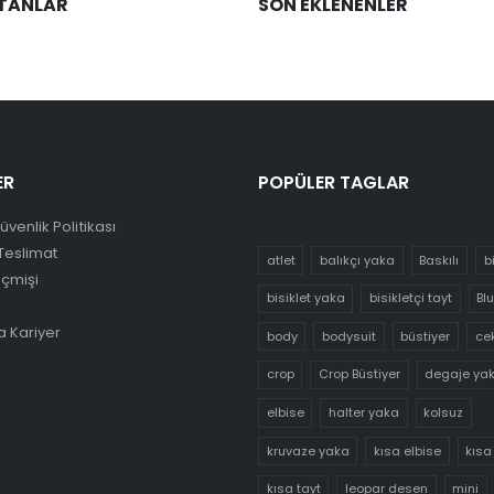
TANLAR
SON EKLENENLER
ER
POPÜLER TAGLAR
Güvenlik Politikası
Teslimat
atlet
balıkçı yaka
Baskılı
b
eçmişi
bisiklet yaka
bisikletçi tayt
Bl
 Kariyer
body
bodysuit
büstiyer
ce
crop
Crop Büstiyer
degaje ya
elbise
halter yaka
kolsuz
kruvaze yaka
kısa elbise
kısa
kısa tayt
leopar desen
mini