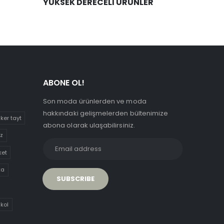
YÜKSEK DERECELİ ÜRÜNLER
ABONE OL!
Son moda ürünlerden ve moda
hakkındaki gelişmelerden bültenimize
iker tayt
abona olarak ulaşabilirsiniz.
uz
ket
ka
 kol