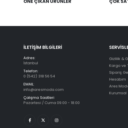
ÖNE ÇIKAN ÜRÜNLER
ÇOK SA
İLETİŞİM BİLGİLERİ
SERVİSL
Adres:
Gizlilik & 
İstanbul
Kargo ve 
Telefon:
Sipariş G
0 (542) 318 56 54
Hesabım
EMAIL:
Ares Moda
info@aresmoda.com
Kurumsal
Çalışma Saatleri
Pazartesi / Cuma 09:00 - 18:00