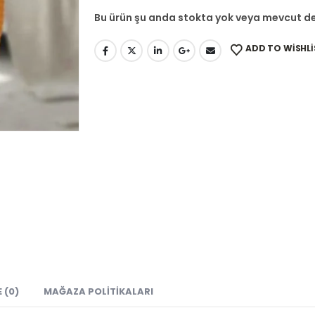
Bu ürün şu anda stokta yok veya mevcut de
ADD TO WISHLI
 (0)
MAĞAZA POLITIKALARI