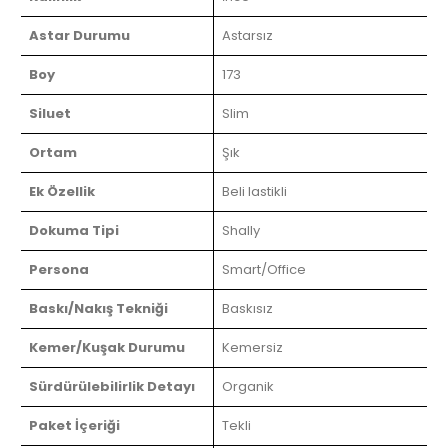
Astar Durumu
Astarsız
Boy
173
Siluet
Slim
Ortam
Şık
Ek Özellik
Beli lastikli
Dokuma Tipi
Shally
Persona
Smart/Office
Baskı/Nakış Tekniği
Baskısız
Kemer/Kuşak Durumu
Kemersiz
Sürdürülebilirlik Detayı
Organik
Paket İçeriği
Tekli