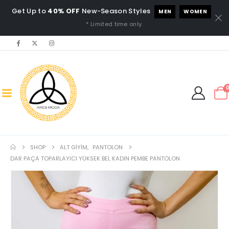
Get Up to
40% OFF
New-Season Styles
MEN
WOMEN
* Limited time only.
SHOP
ALT GIYIM
,
PANTOLON
DAR PAÇA TOPARLAYICI YÜKSEK BEL KADIN PEMBE PANTOLON