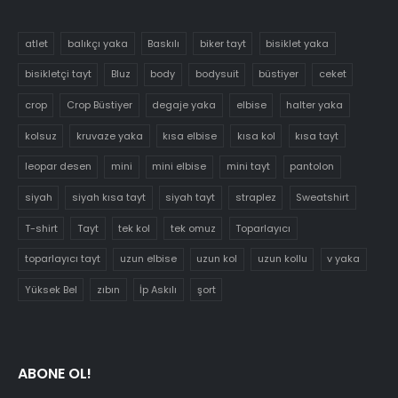
atlet
balıkçı yaka
Baskılı
biker tayt
bisiklet yaka
bisikletçi tayt
Bluz
body
bodysuit
büstiyer
ceket
crop
Crop Büstiyer
degaje yaka
elbise
halter yaka
kolsuz
kruvaze yaka
kısa elbise
kısa kol
kısa tayt
leopar desen
mini
mini elbise
mini tayt
pantolon
siyah
siyah kısa tayt
siyah tayt
straplez
Sweatshirt
T-shirt
Tayt
tek kol
tek omuz
Toparlayıcı
toparlayıcı tayt
uzun elbise
uzun kol
uzun kollu
v yaka
Yüksek Bel
zıbın
İp Askılı
şort
ABONE OL!