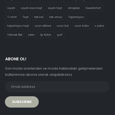
siyah
siyah kısa tayt
siyah tayt
straplez
Sweatshirt
T-shirt
Tayt
tek kol
tek omuz
Toparlayıcı
toparlayıcı tayt
uzun elbise
uzun kol
uzun kollu
v yaka
Yüksek Bel
zıbın
İp Askılı
şort
ABONE OL!
Son moda ürünlerden ve moda hakkındaki gelişmelerden
bültenimize abona olarak ulaşabilirsiniz.