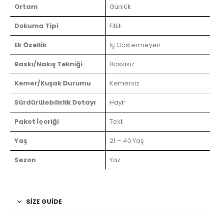
Ortam
Günlük
Dokuma Tipi
Fitilli
Ek Özellik
İç Göstermeyen
Baskı/Nakış Tekniği
Baskısız
Kemer/Kuşak Durumu
Kemersiz
Sürdürülebilirlik Detayı
Hayır
Paket İçeriği
Tekli
Yaş
21 – 40 Yaş
Sezon
Yaz
SIZE GUIDE