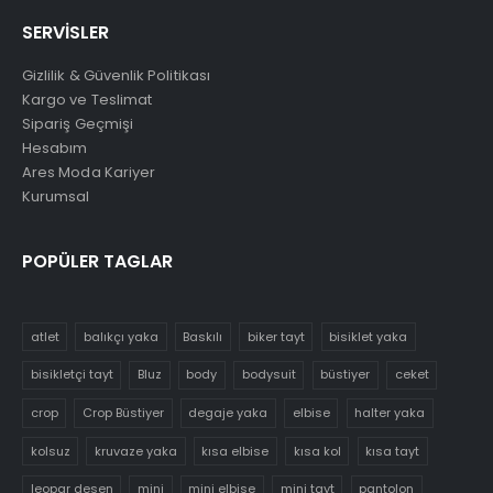
SERVİSLER
Gizlilik & Güvenlik Politikası
Kargo ve Teslimat
Sipariş Geçmişi
Hesabım
Ares Moda Kariyer
Kurumsal
POPÜLER TAGLAR
atlet
balıkçı yaka
Baskılı
biker tayt
bisiklet yaka
bisikletçi tayt
Bluz
body
bodysuit
büstiyer
ceket
crop
Crop Büstiyer
degaje yaka
elbise
halter yaka
kolsuz
kruvaze yaka
kısa elbise
kısa kol
kısa tayt
leopar desen
mini
mini elbise
mini tayt
pantolon