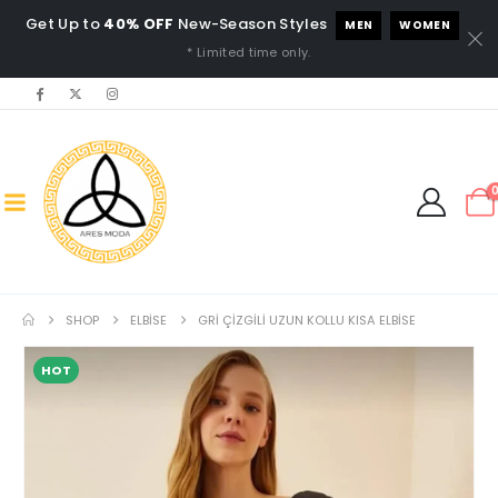
Get Up to
40% OFF
New-Season Styles
MEN
WOMEN
* Limited time only.
SHOP
ELBISE
GRI ÇIZGILI UZUN KOLLU KISA ELBISE
HOT