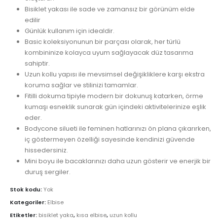
Bisiklet yakası ile sade ve zamansız bir görünüm elde
edilir
Günlük kullanım için idealdir.
Basic koleksiyonunun bir parçası olarak, her türlü
kombininize kolayca uyum sağlayacak düz tasarıma
sahiptir.
Uzun kollu yapısı ile mevsimsel değişikliklere karşı ekstra
koruma sağlar ve stilinizi tamamlar.
Fitilli dokuma tipiyle modern bir dokunuş katarken, örme
kumaşı esneklik sunarak gün içindeki aktivitelerinize eşlik
eder.
Bodycone silueti ile feminen hatlarınızı ön plana çıkarırken,
iç göstermeyen özelliği sayesinde kendinizi güvende
hissedersiniz.
Mini boyu ile bacaklarınızı daha uzun gösterir ve enerjik bir
duruş sergiler.
Stok kodu:
Yok
Kategoriler:
Elbise
Etiketler:
bisiklet yaka
,
kısa elbise
,
uzun kollu