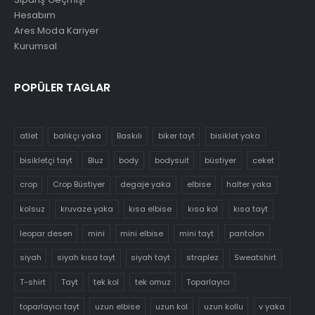
Hesabım
Ares Moda Kariyer
Kurumsal
POPÜLER TAGLAR
atlet
balıkçı yaka
Baskılı
biker tayt
bisiklet yaka
bisikletçi tayt
Bluz
body
bodysuit
büstiyer
ceket
crop
Crop Büstiyer
degaje yaka
elbise
halter yaka
kolsuz
kruvaze yaka
kısa elbise
kısa kol
kısa tayt
leopar desen
mini
mini elbise
mini tayt
pantolon
siyah
siyah kısa tayt
siyah tayt
straplez
Sweatshirt
T-shirt
Tayt
tek kol
tek omuz
Toparlayıcı
toparlayıcı tayt
uzun elbise
uzun kol
uzun kollu
v yaka