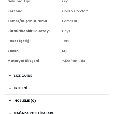
Dokuma Tipi
Örgü
Persona
Cool & Comfort
Kemer/Kuşak Durumu
Kemersiz
Sürdürülebilirlik Detayı
Hayır
Paket İçeriği
Tekli
Sezon
Kış
Materyal Bileşeni
%100 Pamuklu
SIZE GUIDE
EK BILGI
İNCELEME (0)
MAĞAZA POLITIKALARI