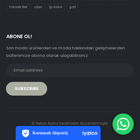
Yüksek Bel
zıbın
İp Askılı
şort
ABONE OL!
Son moda ürünlerden ve moda hakkındaki gelişmelerden
bültenimize abona olarak ulaşabilirsiniz.
PCI-DSS Ödeme Güvenliği
© Helios Ajans tarafından düzenlenmiştir.
7/24 Canlı Destek
Korumalı Alışveriş
iyzico Korumalı Alışveriş