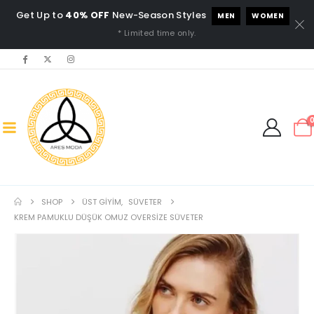
Get Up to
40% OFF
New-Season Styles
MEN
WOMEN
* Limited time only.
SHOP
ÜST GIYIM
,
SÜVETER
KREM PAMUKLU DÜŞÜK OMUZ OVERSIZE SÜVETER