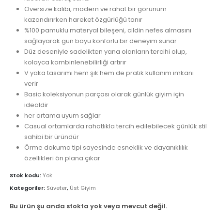
Oversize kalıbı, modern ve rahat bir görünüm
kazandırırken hareket özgürlüğü tanır
%100 pamuklu materyal bileşeni, cildin nefes almasını
sağlayarak gün boyu konforlu bir deneyim sunar
Düz deseniyle sadelikten yana olanların tercihi olup,
kolayca kombinlenebilirliği artırır
V yaka tasarımı hem şık hem de pratik kullanım imkanı
verir
Basic koleksiyonun parçası olarak günlük giyim için
idealdir
her ortama uyum sağlar
Casual ortamlarda rahatlıkla tercih edilebilecek günlük stil
sahibi bir üründür
Örme dokuma tipi sayesinde esneklik ve dayanıklılık
özellikleri ön plana çıkar
Stok kodu:
Yok
Kategoriler:
Süveter
,
Üst Giyim
Bu ürün şu anda stokta yok veya mevcut değil.