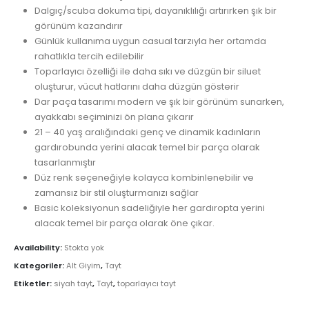
Dalgıç/scuba dokuma tipi, dayanıklılığı artırırken şık bir
görünüm kazandırır
Günlük kullanıma uygun casual tarzıyla her ortamda
rahatlıkla tercih edilebilir
Toparlayıcı özelliği ile daha sıkı ve düzgün bir siluet
oluşturur, vücut hatlarını daha düzgün gösterir
Dar paça tasarımı modern ve şık bir görünüm sunarken,
ayakkabı seçiminizi ön plana çıkarır
21 – 40 yaş aralığındaki genç ve dinamik kadınların
gardırobunda yerini alacak temel bir parça olarak
tasarlanmıştır
Düz renk seçeneğiyle kolayca kombinlenebilir ve
zamansız bir stil oluşturmanızı sağlar
Basic koleksiyonun sadeliğiyle her gardıropta yerini
alacak temel bir parça olarak öne çıkar.
Availability:
Stokta yok
Kategoriler:
Alt Giyim
,
Tayt
Etiketler:
siyah tayt
,
Tayt
,
toparlayıcı tayt