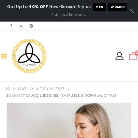
Get Up to
40% OFF
New-Season Styles
MEN
WOMEN
* Limited time only.
SHOP
ALT GIYIM
,
TAYT
SIYAH MAT DALGIÇ YÜKSEK BEL KEMERLI ESNEK TOPARLAYICI TAYT