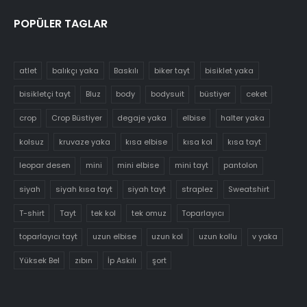
POPÜLER TAGLAR
atlet
balıkçı yaka
Baskılı
biker tayt
bisiklet yaka
bisikletçi tayt
Bluz
body
bodysuit
büstiyer
ceket
crop
Crop Büstiyer
degaje yaka
elbise
halter yaka
kolsuz
kruvaze yaka
kısa elbise
kısa kol
kısa tayt
leopar desen
mini
mini elbise
mini tayt
pantolon
siyah
siyah kısa tayt
siyah tayt
straplez
Sweatshirt
T-shirt
Tayt
tek kol
tek omuz
Toparlayıcı
toparlayıcı tayt
uzun elbise
uzun kol
uzun kollu
v yaka
Yüksek Bel
zıbın
İp Askılı
şort