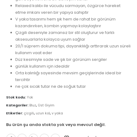
Relaxed kalıbı ile vücudu sarmayan, özgürce hareket
etme imkanı veren bir yapıya sahiptir
V yaka tasarımı hem şık hem de rahat bir görünüm
kazandırırken, kombin yapmayı kolaylaştırır
Çizgili deseniyle zamansız bir stil oluşturur ve farklı
aksesuarlarla kolayca uyum sağlar
20/1 süprem dokuma tipi, dayanıklılığı arttırarak uzun süreli
kullanım vaat eder
Düz kesimiyle sade ve şık bir görünüm sergiler
günlük kullanım için idealdir
Orta kalınlığı sayesinde mevsim geçişlerinde ideal bir
tercihtir
ne çok sıcak tutar ne de soğuk tutar
Stok kodu:
Yok
Kategoriler:
Bluz
,
Üst Giyim
Etiketler:
çizgili
,
uzun kol
,
v yaka
Bu ürün şu anda stokta yok veya mevcut değil.