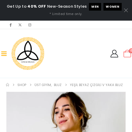
Get Up to
40% OFF
New-Season Styles
MEN
WOMEN
* Limited time only.
SHOP
ÜST GIYIM
,
BLUZ
YEŞIL BEYAZ ÇIZGILI V YAKA BLUZ