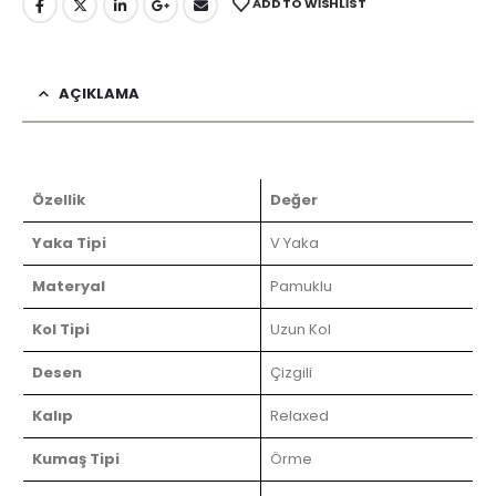
ADD TO WISHLIST
AÇIKLAMA
Özellik
Değer
Yaka Tipi
V Yaka
Materyal
Pamuklu
Kol Tipi
Uzun Kol
Desen
Çizgili
Kalıp
Relaxed
Kumaş Tipi
Örme