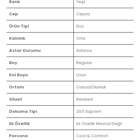
Renk
Yeşil
Cep
Cepsiz
Ürün Tipi
Düz
Kalınlık
Orta
Astar Durumu
Astarsız
Boy
Regular
Kol Boyu
Uzun
Ortam
Casual/Günlük
Siluet
Relaxed
Dokuma Tipi
20/1 Süprem
Ek Özellik
Ek Özellik Mevcut Değil
Persona
Cool & Comfort