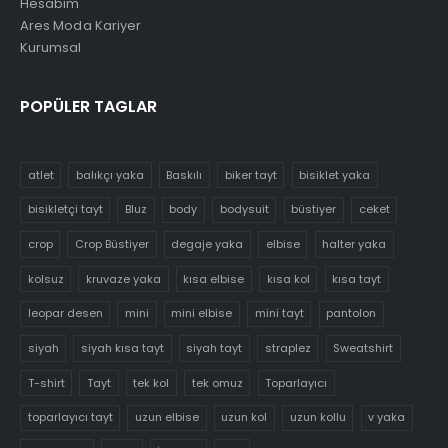
Hesabım
Ares Moda Kariyer
Kurumsal
POPÜLER TAGLAR
atlet
balıkçı yaka
Baskılı
biker tayt
bisiklet yaka
bisikletçi tayt
Bluz
body
bodysuit
büstiyer
ceket
crop
Crop Büstiyer
degaje yaka
elbise
halter yaka
kolsuz
kruvaze yaka
kısa elbise
kısa kol
kısa tayt
leopar desen
mini
mini elbise
mini tayt
pantolon
siyah
siyah kısa tayt
siyah tayt
straplez
Sweatshirt
T-shirt
Tayt
tek kol
tek omuz
Toparlayıcı
toparlayıcı tayt
uzun elbise
uzun kol
uzun kollu
v yaka