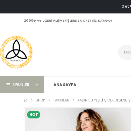
Get 
2000₺ ve ÜZERİ ALIŞVERİŞLERDE ÜCRETSİZ KARGO!
ÜRÜNLER
ANA SAYFA
SHOP
TAKIMLAR
KADIN SU YEŞILI ÇIÇEK DESENLI 
HOT