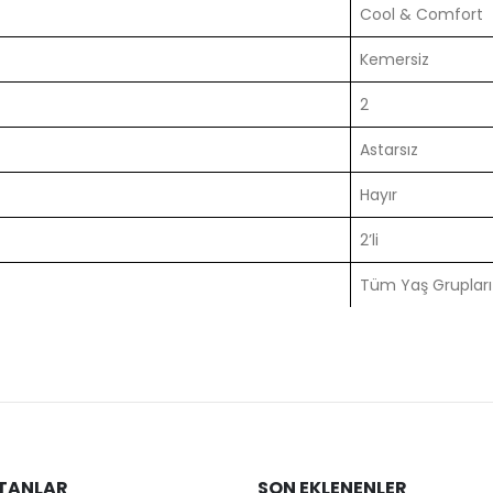
Cool & Comfort
Kemersiz
2
Astarsız
Hayır
2’li
Tüm Yaş Grupları
TANLAR
SON EKLENENLER