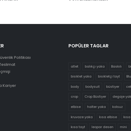
ER
POPÜLER TAGLAR
Güvenlik Politikası
Teslimat
atlet
balıkçı yaka
Baskılı
b
eçmişi
bisiklet yaka
bisikletçi tayt
Bl
 Kariyer
body
bodysuit
büstiyer
ce
crop
Crop Büstiyer
degaje ya
elbise
halter yaka
kolsuz
kruvaze yaka
kısa elbise
kısa
kısa tayt
leopar desen
mini