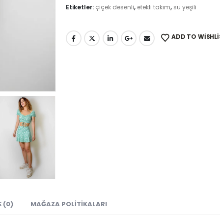
Etiketler:
çiçek desenli
,
etekli takım
,
su yeşili
ADD TO WISHLI
 (0)
MAĞAZA POLITIKALARI