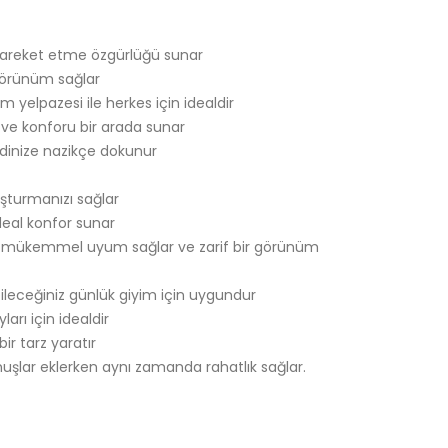
hareket etme özgürlüğü sunar
 görünüm sağlar
 yelpazesi ile herkes için idealdir
ğı ve konforu bir arada sunar
dinize nazikçe dokunur
luşturmanızı sağlar
ideal konfor sunar
ıza mükemmel uyum sağlar ve zarif bir görünüm
ileceğiniz günlük giyim için uygundur
ları için idealdir
ir tarz yaratır
uşlar eklerken aynı zamanda rahatlık sağlar.