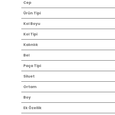
Cep
Ürün Tipi
Kol Boyu
Kol Tipi
Kalınlık
Bel
Paça Tipi
Siluet
Ortam
Boy
Ek Özellik