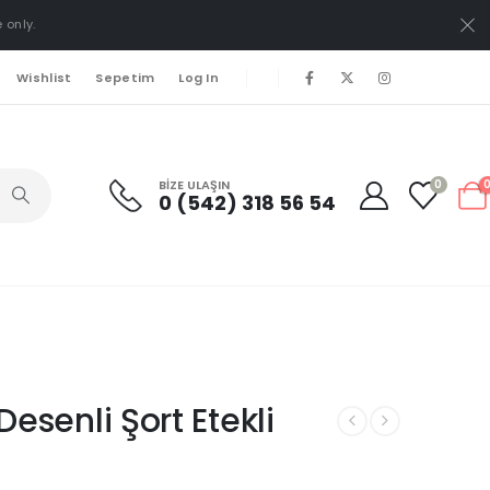
 only.
Wishlist
Sepetim
Log In
BIZE ULAŞIN
0
0 (542) 318 56 54
Desenli Şort Etekli