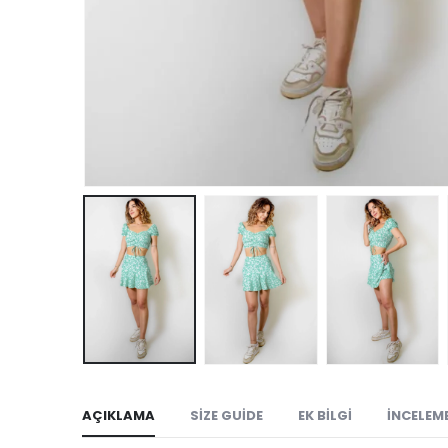
AÇIKLAMA
SIZE GUIDE
EK BILGI
İNCELEME