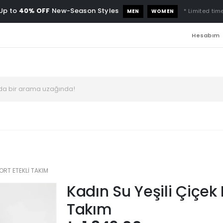
Up to
40% OFF
New-Season Styles
* Limited time
MEN
WOMEN
Hesabım
ŞORT ETEKLI TAKIM
Kadın Su Yeşili Çiçek 
Takım