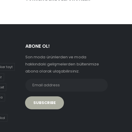
ABONE OL!
Son moda ürünlerden ve moda
hakkındaki gelişmelerden bültenimize
iker tayt
abona olarak ulaşabilirsiniz.
uz
ket
ka
 kol