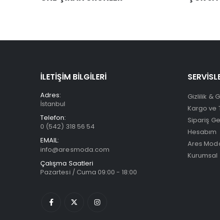
İLETİŞİM BİLGİLERİ
SERVİSL
Adres:
Gizlilik & 
İstanbul
Kargo ve 
Telefon:
Sipariş G
0 (542) 318 56 54
Hesabım
EMAIL:
Ares Moda
info@aresmoda.com
Kurumsal
Çalışma Saatleri
Pazartesi / Cuma 09:00 - 18:00