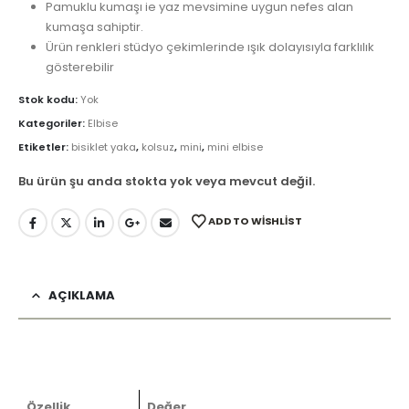
Pamuklu kumaşı ie yaz mevsimine uygun nefes alan
kumaşa sahiptir.
Ürün renkleri stüdyo çekimlerinde ışık dolayısıyla farklılık
gösterebilir
Stok kodu:
Yok
Kategoriler:
Elbise
Etiketler:
bisiklet yaka
,
kolsuz
,
mini
,
mini elbise
Bu ürün şu anda stokta yok veya mevcut değil.
ADD TO WISHLIST
AÇIKLAMA
Özellik
Değer