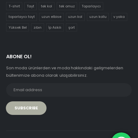
T-shirt
Tayt
tek kol
tek omuz
Toparlayıcı
toparlayıcı tayt
uzun elbise
uzun kol
uzun kollu
v yaka
Yüksek Bel
zıbın
İp Askılı
şort
ABONE OL!
Son moda ürünlerden ve moda hakkındaki gelişmelerden
bültenimize abona olarak ulaşabilirsiniz.
PCI-DSS Ödeme Güvenliği