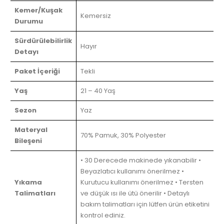
Kemer/Kuşak
Kemersiz
Durumu
Sürdürülebilirlik
Hayır
Detayı
Paket İçeriği
Tekli
Yaş
21 – 40 Yaş
Sezon
Yaz
Materyal
70% Pamuk, 30% Polyester
Bileşeni
• 30 Derecede makinede yıkanabilir •
Beyazlatıcı kullanımı önerilmez •
Yıkama
Kurutucu kullanımı önerilmez • Tersten
Talimatları
ve düşük ısı ile ütü önerilir • Detaylı
bakım talimatları için lütfen ürün etiketini
kontrol ediniz.