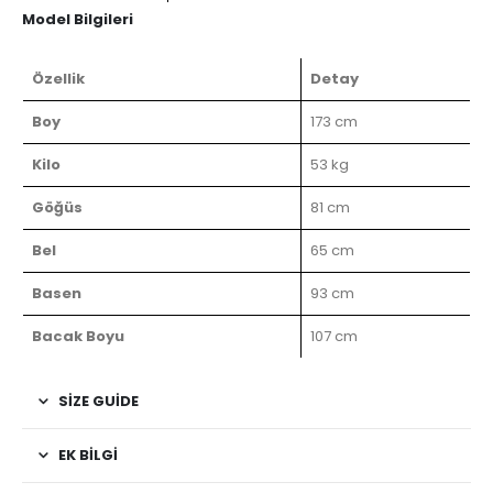
Model Bilgileri
Özellik
Detay
Boy
173 cm
Kilo
53 kg
Göğüs
81 cm
Bel
65 cm
Basen
93 cm
Bacak Boyu
107 cm
SIZE GUIDE
EK BILGI