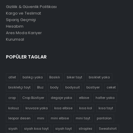
Gizlilik & Güvenlik Politikası
Kargo ve Teslimat
Sipariş Geçmişi
Hesabım
Ares Moda Kariyer
Kurumsal
POPÜLER TAGLAR
atlet
balıkçı yaka
Baskılı
biker tayt
bisiklet yaka
bisikletçi tayt
Bluz
body
bodysuit
büstiyer
ceket
crop
Crop Büstiyer
degaje yaka
elbise
halter yaka
kolsuz
kruvaze yaka
kısa elbise
kısa kol
kısa tayt
leopar desen
mini
mini elbise
mini tayt
pantolon
siyah
siyah kısa tayt
siyah tayt
straplez
Sweatshirt