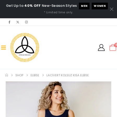
Get Up to
40% OFF
New-Season Styles
MEN
WOMEN
* Limited time only.
SHOP
ELBISE
LACIVERT KOLSUZ KISA ELBISE