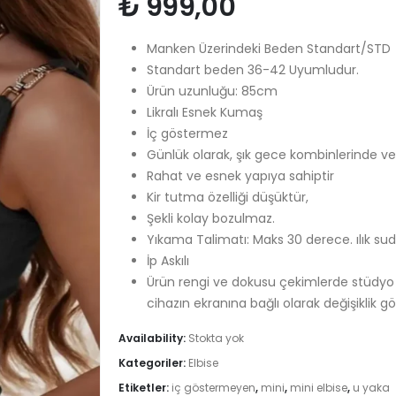
₺
999,00
Manken Üzerindeki Beden Standart/STD
Standart beden 36-42 Uyumludur.
Ürün uzunluğu: 85cm
Likralı Esnek Kumaş
İç göstermez
Günlük olarak, şık gece kombinlerinde vey
Rahat ve esnek yapıya sahiptir
Kir tutma özelliği düşüktür,
Şekli kolay bozulmaz.
Yıkama Talimatı: Maks 30 derece. ılık sud
İp Askılı
Ürün rengi ve dokusu çekimlerde stüdyo ış
cihazın ekranına bağlı olarak değişiklik gös
Availability:
Stokta yok
Kategoriler:
Elbise
Etiketler:
iç göstermeyen
,
mini
,
mini elbise
,
u yaka