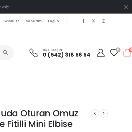
 only.
Wishlist
Sepetim
Log In
BIZE ULAŞIN
0
0 (542) 318 56 54
Vücuda Oturan Omuz
Fitilli Mini Elbise