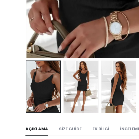
AÇIKLAMA
SIZE GUIDE
EK BILGI
İNCELEME