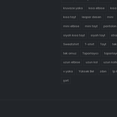
kruvaze yaka
kısa elbise
kısa
kısa tayt
leopar desen
mini
mini elbise
mini tayt
pantolon
siyah kısa tayt
siyah tayt
str
Sweatshirt
T-shirt
Tayt
tek
tek omuz
Toparlayıcı
toparlayı
uzun elbise
uzun kol
uzun koll
v yaka
Yüksek Bel
zıbın
İp 
şort