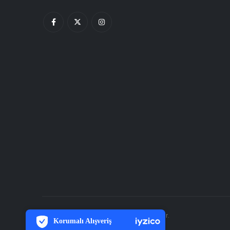
PCI-DSS Ödeme Güvenliği
7/24 Canlı Destek
© Helios Ajans tarafından düzenlenmiştir.
Korumalı Alışveriş
iyzico Korumalı Alışveriş