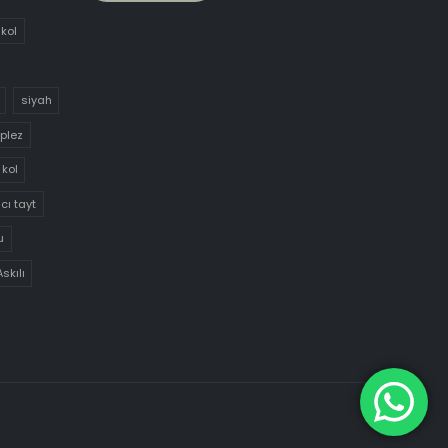
 kol
siyah
aplez
 kol
cı tayt
u
Askılı