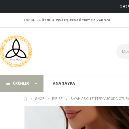
Get 
2000₺ ve ÜZERİ ALIŞVERİŞLERDE ÜCRETSİZ KARGO!
ÜRÜNLER
ANA SAYFA
SHOP
ELBISE
SIYAH ASKILI FITTED VÜCUDA OTURA