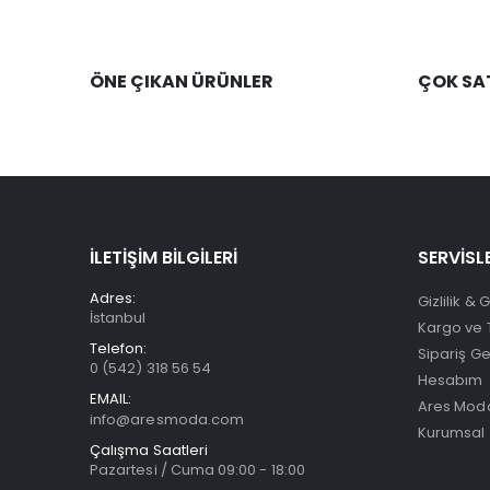
ÖNE ÇIKAN ÜRÜNLER
ÇOK SA
İLETİŞİM BİLGİLERİ
SERVİSL
Adres:
Gizlilik & 
İstanbul
Kargo ve 
Telefon:
Sipariş G
0 (542) 318 56 54
Hesabım
EMAIL:
Ares Moda
info@aresmoda.com
Kurumsal
Çalışma Saatleri
Pazartesi / Cuma 09:00 - 18:00