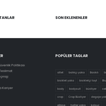
TANLAR
SON EKLENENLER
ER
POPÜLER TAGLAR
Güvenlik Politikası
Teslimat
atlet
balıkçı yaka
Baskılı
b
eçmişi
bisiklet yaka
bisikletçi tayt
Bl
 Kariyer
body
bodysuit
büstiyer
ce
crop
Crop Büstiyer
degaje ya
elbise
halter yaka
kolsuz