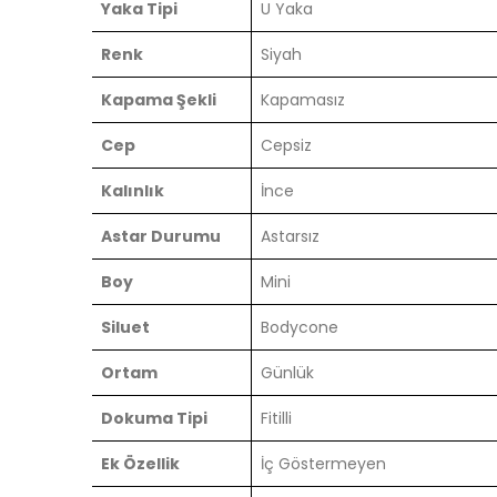
Yaka Tipi
U Yaka
Renk
Siyah
Kapama Şekli
Kapamasız
Cep
Cepsiz
Kalınlık
İnce
Astar Durumu
Astarsız
Boy
Mini
Siluet
Bodycone
Ortam
Günlük
Dokuma Tipi
Fitilli
Ek Özellik
İç Göstermeyen