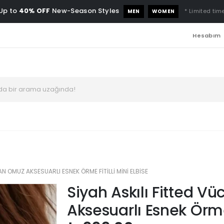
Up to
40% OFF
New-Season Styles
* Limited time
MEN
WOMEN
Hesabım
N OMUZ AKSESUARLI ESNEK ÖRME FITILLI MINI ELBISE
Siyah Askılı Fitted 
Aksesuarlı Esnek Örme 