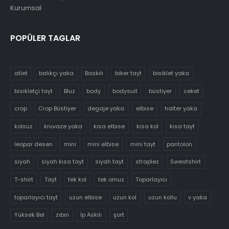
Kurumsal
POPÜLER TAGLAR
atlet
balıkçı yaka
Baskılı
biker tayt
bisiklet yaka
bisikletçi tayt
Bluz
body
bodysuit
büstiyer
ceket
crop
Crop Büstiyer
degaje yaka
elbise
halter yaka
kolsuz
kruvaze yaka
kısa elbise
kısa kol
kısa tayt
leopar desen
mini
mini elbise
mini tayt
pantolon
siyah
siyah kısa tayt
siyah tayt
straplez
Sweatshirt
T-shirt
Tayt
tek kol
tek omuz
Toparlayıcı
toparlayıcı tayt
uzun elbise
uzun kol
uzun kollu
v yaka
Yüksek Bel
zıbın
İp Askılı
şort