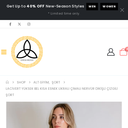
Get Up to
40% OFF
New-Season Styles
MEN
WOMEN
* Limited time only.
SHOP
ALT GIYIM
,
ŞORT
LACIVERT YÜKSEK BEL KISA ESNEK LIKRALI ÇIMALI NERVÜR DIKIŞLI ÇIZGILI
ŞORT