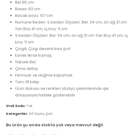
Bel 65 cm
Basen 93 cm
Bacak boyu: 107 cm
Numune Beden: S beden Ölçüleri: Bel: 34 cm, ön ağ:31 cm
Yan Boy:41 cm, iç boy: 11 cm
S beden Ölçüleri: Bel: 34 cm, ön ağ:31 cm Yan Boy:41 cm, iç
boy: 11 cm
Çizgili, Çizgi desenli kısa şort
Esnek likralı kumaş
Yüksek Bel
Çima detay
Fermuar ve düğme kapamalı
Tam, fit kalıp
Ürün dokusu ve renkleri stüdyo çekimlerinde ışık
dolayasıyla farklılık gösterebilir
Stok kodu:
Yok
Kategoriler:
Alt Giyim
,
Şort
Bu ürün şu anda stokta yok veya mevcut değil.